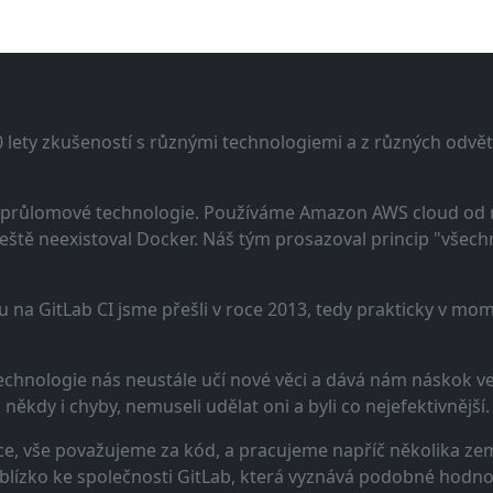
lety zkušeností s různými technologiemi a z různých odvětv
 a průlomové technologie. Používáme Amazon AWS cloud od
eště neexistoval Docker. Náš tým prosazoval princip "všechno
u na GitLab CI jsme přešli v roce 2013, tedy prakticky v m
echnologie nás neustále učí nové věci a dává nám náskok ve 
ěkdy i chyby, nemuseli udělat oni a byli co nejefektivnější.
e, vše považujeme za kód, a pracujeme napříč několika zem
 blízko ke společnosti GitLab, která vyznává podobné hodno