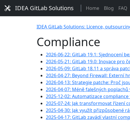
IDEA GitLab Solutions
Home
Blog
FAQ
IDEA GitLab Solutions: Licence, outsourcin
Compliance
2026-06-22: GitLab 19.1: Sjednocení be
2026-05-21: GitLab 19.0: Inovace pro č
2026-05-09: GitLab 18.11 a správa patc
2026-04-27: Beyond Firewall: Externí 
2026-04-13: Strategie patche: Proč jso
2026-04-07: Méně falešných poplachů v
2025-12-02: Automatizace compliance
2025-07-24: Jak transformovat řízení 
2025-04-30: Jak využít přizpůsobené 
2025-04-17: GitLab zavádí vlastní co