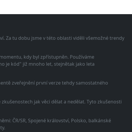
í. Za tu dobu jsme v této oblasti viděli všemožné trendy
 momentu, kdy byl zpřístupněn. Používáme
 je kód" již mnoho let, stejnětak jako leta
omentě zveřejnění první verze tehdy samostatného
zkušenostech jak věci dělat a nedělat. Tyto zkušenosti
ěmi: ČR/SR, Spojené království, Polsko, balkánské
ty.