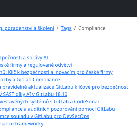
g, poradenství a školení
Tags
Compliance
zpečnosti a správy AI
eské firmy a regulované odvětví
hů: Klíč k bezpečnosti a inovacím pro české firmy
hrozby a GitLab Compliance
u pravidelné aktualizace GitLabu klíčové pro bezpečnost
 SAST díky AI v GitLabu 18.10
 vestavěných systémů s GitLab a CodeSonar
compliance a auditních pozorování pomocí GitLabu
rámce souladu v GitLabu pro DevSecOps
mpliance frameworky