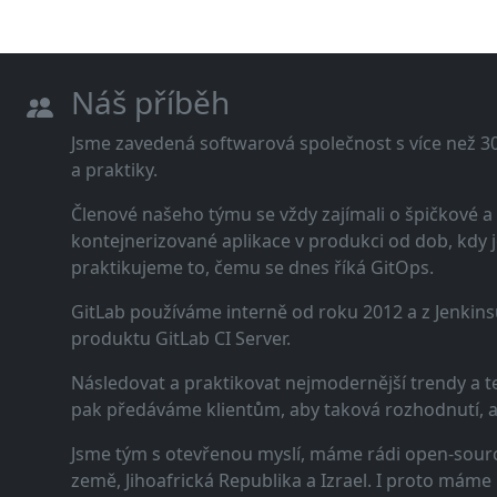
Náš příběh
Jsme zavedená softwarová společnost s více než 30 
a praktiky.
Členové našeho týmu se vždy zajímali o špičkové
kontejnerizované aplikace v produkci od dob, kdy j
praktikujeme to, čemu se dnes říká GitOps.
GitLab používáme interně od roku 2012 a z Jenkins
produktu GitLab CI Server.
Následovat a praktikovat nejmodernější trendy a t
pak předáváme klientům, aby taková rozhodnutí, a n
Jsme tým s otevřenou myslí, máme rádi open-sourc
země, Jihoafrická Republika a Izrael. I proto máme