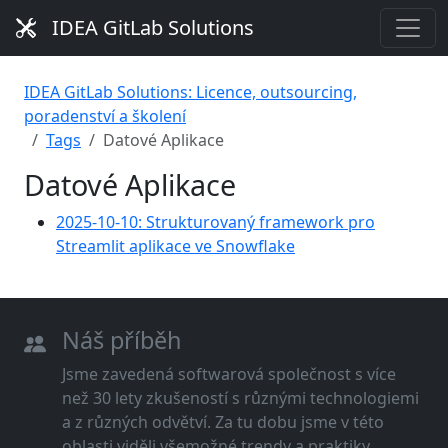
IDEA GitLab Solutions
IDEA GitLab Solutions: Licence, outsourcing,
poradenství a školení
Tags
Datové Aplikace
Datové Aplikace
2025-10-10: Strukturovaný framework pro
Streamlit aplikace ve Snowflake
Náš příběh
Jsme zavedená softwarová společnost s více
než 30 lety zkušeností s různými technologiemi
a z různých odvětví. Za tu dobu jsme v této
oblasti viděli všemožné trendy a praktiky.