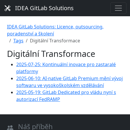
IDEA GitLab Solutions
IDEA GitLab Solutions: Licence, outsourcing,
poradenství a školení
Tags
Digitální Transformace
Digitální Transformace
2025-07-25: Kontinuální inovace pro zastaralé
platformy
2025-06-10: AI-native GitLab Premium mění vývoj
softwaru ve vysokoškolském vzdělávání
2025-05-19: GitLab Dedicated pro vládu nyní s
autorizací FedRAMP
Náš příběh