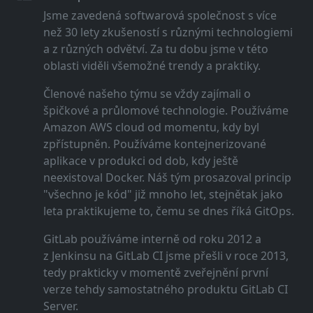
Jsme zavedená softwarová společnost s více
než 30 lety zkušeností s různými technologiemi
a z různých odvětví. Za tu dobu jsme v této
oblasti viděli všemožné trendy a praktiky.
Členové našeho týmu se vždy zajímali o
špičkové a průlomové technologie. Používáme
Amazon AWS cloud od momentu, kdy byl
zpřístupněn. Používáme kontejnerizované
aplikace v produkci od dob, kdy ještě
neexistoval Docker. Náš tým prosazoval princip
"všechno je kód" již mnoho let, stejnětak jako
leta praktikujeme to, čemu se dnes říká GitOps.
GitLab používáme interně od roku 2012 a
z Jenkinsu na GitLab CI jsme přešli v roce 2013,
tedy prakticky v momentě zveřejnění první
verze tehdy samostatného produktu GitLab CI
Server.