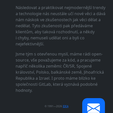
Následovat a praktikovat nejmodernější trendy
a technologie nás neustále učí nové věci a dává
nám náskok ve zkušenostech jak věci dělat a
nedělat. Tyto zkušenosti pak předáváme
klientům, aby taková rozhodnutí, a někdy
i chyby, nemuseli udělat oni a byli co
nejefektivnější.
Jsme tým s otevřenou myslí, máme rádi open-
source, vše považujeme za kód, a pracujeme
napříč několika zeměmi: ČR/SR, Spojené
království, Polsko, balkánské země, Jihoafrická
Republika a Izrael. I proto máme blízko ke
společnosti GitLab, která vyznává podobné
hodnoty.
© 1991—2026
IDEA