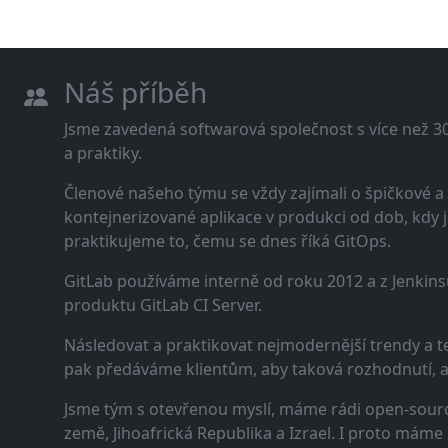
Náš příběh
Jsme zavedená softwarová společnost s více než 30 
a praktiky.
Členové našeho týmu se vždy zajímali o špičkové
kontejnerizované aplikace v produkci od dob, kdy j
praktikujeme to, čemu se dnes říká GitOps.
GitLab používáme interně od roku 2012 a z Jenkins
produktu GitLab CI Server.
Následovat a praktikovat nejmodernější trendy a t
pak předáváme klientům, aby taková rozhodnutí, a n
Jsme tým s otevřenou myslí, máme rádi open-sourc
země, Jihoafrická Republika a Izrael. I proto máme