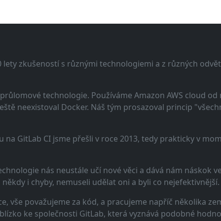
lety zkušeností s různými technologiemi a z různých odvětv
 a průlomové technologie. Používáme Amazon AWS cloud od
eště neexistoval Docker. Náš tým prosazoval princip "všechno
u na GitLab CI jsme přešli v roce 2013, tedy prakticky v m
echnologie nás neustále učí nové věci a dává nám náskok ve 
ěkdy i chyby, nemuseli udělat oni a byli co nejefektivnější.
e, vše považujeme za kód, a pracujeme napříč několika zem
 blízko ke společnosti GitLab, která vyznává podobné hodno