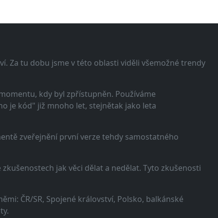
í. Za tu dobu jsme v této oblasti viděli všemožné trendy
 momentu, kdy byl zpřístupněn. Používáme
 je kód" již mnoho let, stejnětak jako leta
omentě zveřejnění první verze tehdy samostatného
zkušenostech jak věci dělat a nedělat. Tyto zkušenosti
ěmi: ČR/SR, Spojené království, Polsko, balkánské
ty.