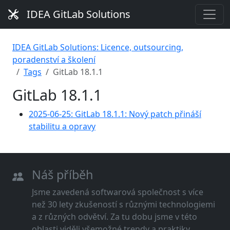
IDEA GitLab Solutions
IDEA GitLab Solutions: Licence, outsourcing,
poradenství a školení
Tags
GitLab 18.1.1
GitLab 18.1.1
2025-06-25: GitLab 18.1.1: Nový patch přináší
stabilitu a opravy
Náš příběh
Jsme zavedená softwarová společnost s více
než 30 lety zkušeností s různými technologiemi
a z různých odvětví. Za tu dobu jsme v této
oblasti viděli všemožné trendy a praktiky.