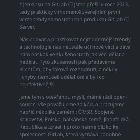
z Jenkinsu na GitLab CI jsme přešli v roce 2013,
tedy prakticky v momentě zveřejnění první
verze tehdy samostatného produktu GitLab CI
Server.
Následovat a praktikovat nejmodernější trendy
a technologie nás neustále učí nové věci a dává
nám náskok ve zkušenostech jak věci dělat a
nedělat. Tyto zkušenosti pak předáváme
klientům, aby taková rozhodnutí, a někdy
i chyby, nemuseli udělat oni a byli co
nejefektivnější.
Jsme tým s otevřenou myslí, máme rádi open-
source, vše považujeme za kód, a pracujeme
napříč několika zeměmi: ČR/SR, Spojené
království, Polsko, balkánské země, Jihoafrická
Republika a Izrael. I proto máme blízko ke
společnosti GitLab, která vyznává podobné