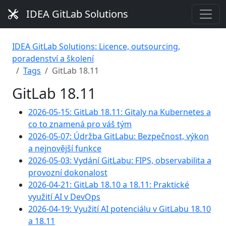
IDEA GitLab Solutions
IDEA GitLab Solutions: Licence, outsourcing,
poradenství a školení
Tags
GitLab 18.11
GitLab 18.11
2026-05-15: GitLab 18.11: Gitaly na Kubernetes a
co to znamená pro váš tým
2026-05-07: Údržba GitLabu: Bezpečnost, výkon
a nejnovější funkce
2026-05-03: Vydání GitLabu: FIPS, observabilita a
provozní dokonalost
2026-04-21: GitLab 18.10 a 18.11: Praktické
využití AI v DevOps
2026-04-19: Využití AI potenciálu v GitLabu 18.10
a 18.11