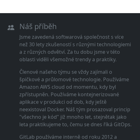
Náš příběh
Jsme zavedená softwarová společnost s více
než 30 lety zkušeností s různými technologiemi
a z různých odvětví. Za tu dobu jsme v této
oblasti viděli všemožné trendy a praktiky.
Členové našeho týmu se vždy zajímali o
špičkové a průlomové technologie. Používáme
Amazon AWS cloud od momentu, kdy byl
zpřístupněn. Používáme kontejnerizované
aplikace v produkci od dob, kdy ještě
neexistoval Docker. Náš tým prosazoval princip
"všechno je kód" již mnoho let, stejnětak jako
leta praktikujeme to, čemu se dnes říká GitOps.
GitLab používáme interně od roku 2012 a