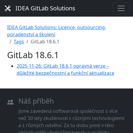
IDEA GitLab Solutions
IDEA GitLab Solutions: Licence, outsourcing,
poradenství a školení
Tags
GitLab 18.6.1
GitLab 18.6.1
2025-11-26: GitLab 18.6.1 opravná verze –
důležité bezpečnostní a funkční aktualizace
Náš příběh
Jsme zavedená softwarová společnost s více
než 30 lety zkušeností s různými technologiemi
a z různých odvětví. Za tu dobu jsme v této
oblasti viděli všemožné trendy a praktiky.