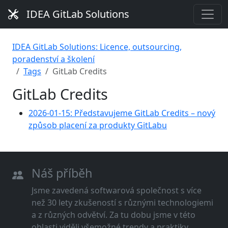
IDEA GitLab Solutions
IDEA GitLab Solutions: Licence, outsourcing,
poradenství a školení
Tags
GitLab Credits
GitLab Credits
2026-01-15: Představujeme GitLab Credits – nový
způsob placení za produkty GitLabu
Náš příběh
Jsme zavedená softwarová společnost s více
než 30 lety zkušeností s různými technologiemi
a z různých odvětví. Za tu dobu jsme v této
oblasti viděli všemožné trendy a praktiky.