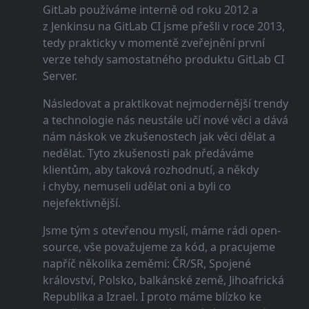
GitLab používáme interně od roku 2012 a
z Jenkinsu na GitLab CI jsme přešli v roce 2013,
tedy prakticky v momentě zveřejnění první
verze tehdy samostatného produktu GitLab CI
Server.
Následovat a praktikovat nejmodernější trendy
a technologie nás neustále učí nové věci a dává
nám náskok ve zkušenostech jak věci dělat a
nedělat. Tyto zkušenosti pak předáváme
klientům, aby taková rozhodnutí, a někdy
i chyby, nemuseli udělat oni a byli co
nejefektivnější.
Jsme tým s otevřenou myslí, máme rádi open-
source, vše považujeme za kód, a pracujeme
napříč několika zeměmi: ČR/SR, Spojené
království, Polsko, balkánské země, Jihoafrická
Republika a Izrael. I proto máme blízko ke