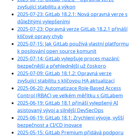
zvyšující stabilitu a výkon
2025-07-23: GitLab 18.2.1: Nová opravná verze s
důležitými vylepšeními
2025-07-23: Opravná verze GitLab 18.2.1 přináší
klíčové opravy chyb
2025-07-15: Jak GitLab používá vlastní platformu
k posilování open source komunit
2025-07-14: GitLab vylepšuje proces mazání:
bezpečnější a přehlednější už čoskoro
2025-07-09: GitLab 18.1.2: Opravná verze
zvyšující stabilitu s klíčovou HA aktualizací
2025-06-20: Automatizace Role-Based Access
Control (RBAC) ve velkém měřítku s GitLabem
2025-06-19: GitLab 18.1 přináší vylepšený AI
asistovaný vývoj a silnější DevSecOps
2025-06-19: GitLab 18.1: Zrychlení vývoje, vyšší
bezpečnost a CI/CD inovace
2025-05-15: GitLab Premium přidává podporu