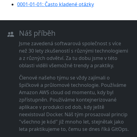
0001-01-01: Často kladené otázky
Náš příběh
Jsme zavedená softwarová společnost s více
než 30 lety zkušeností s různými technologiemi
a z různých odvětví. Za tu dobu jsme v této
oblasti viděli všemožné trendy a praktiky.
Členové našeho týmu se vždy zajímali o
špičkové a průlomové technologie. Používáme
Amazon AWS cloud od momentu, kdy byl
zpřístupněn. Používáme kontejnerizované
aplikace v produkci od dob, kdy ještě
neexistoval Docker. Náš tým prosazoval princip
"všechno je kód" již mnoho let, stejnětak jako
leta praktikujeme to, čemu se dnes říká GitOps.