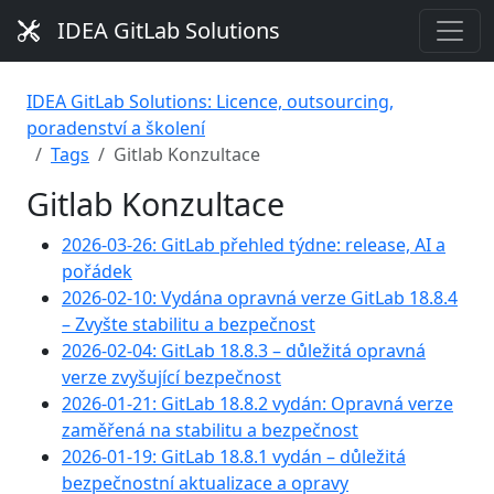
IDEA GitLab Solutions
IDEA GitLab Solutions: Licence, outsourcing,
poradenství a školení
Tags
Gitlab Konzultace
Gitlab Konzultace
2026-03-26: GitLab přehled týdne: release, AI a
pořádek
2026-02-10: Vydána opravná verze GitLab 18.8.4
– Zvyšte stabilitu a bezpečnost
2026-02-04: GitLab 18.8.3 – důležitá opravná
verze zvyšující bezpečnost
2026-01-21: GitLab 18.8.2 vydán: Opravná verze
zaměřená na stabilitu a bezpečnost
2026-01-19: GitLab 18.8.1 vydán – důležitá
bezpečnostní aktualizace a opravy