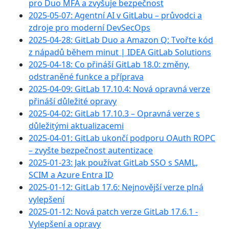
pro Duo MFA a zvyšuje bezpečnost
2025-05-07: Agentní AI v GitLabu – průvodci a
zdroje pro moderní DevSecOps
2025-04-28: GitLab Duo a Amazon Q: Tvořte kód
z nápadů během minut | IDEA GitLab Solutions
2025-04-18: Co přináší GitLab 18.0: změny,
odstraněné funkce a příprava
2025-04-09: GitLab 17.10.4: Nová opravná verze
přináší důležité opravy
2025-04-02: GitLab 17.10.3 – Opravná verze s
důležitými aktualizacemi
2025-04-01: GitLab ukončí podporu OAuth ROPC
– zvyšte bezpečnost autentizace
2025-01-23: Jak používat GitLab SSO s SAML,
SCIM a Azure Entra ID
2025-01-12: GitLab 17.6: Nejnovější verze plná
vylepšení
2025-01-12: Nová patch verze GitLab 17.6.1 -
Vylepšení a opravy