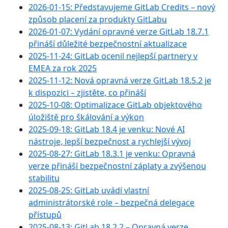
2026-01-15: Představujeme GitLab Credits – nový
způsob placení za produkty GitLabu
2026-01-07: Vydání opravné verze GitLab 18.7.1
přináší důležité bezpečnostní aktualizace
2025-11-24: GitLab ocenil nejlepší partnery v
EMEA za rok 2025
2025-11-12: Nová opravná verze GitLab 18.5.2 je
k dispozici – zjistěte, co přináší
2025-10-08: Optimalizace GitLab objektového
úložiště pro škálování a výkon
2025-09-18: GitLab 18.4 je venku: Nové AI
nástroje, lepší bezpečnost a rychlejší vývoj
2025-08-27: GitLab 18.3.1 je venku: Opravná
verze přináší bezpečnostní záplaty a zvýšenou
stabilitu
2025-08-25: GitLab uvádí vlastní
administrátorské role – bezpečná delegace
přístupů
2025-08-13: GitLab 18.2.2 – Opravná verze