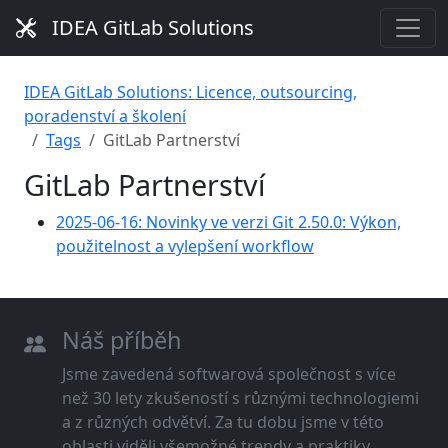
IDEA GitLab Solutions
IDEA GitLab Solutions: Licence, outsourcing,
poradenství a školení
Tags
GitLab Partnerství
GitLab Partnerství
2025-06-16: Novinky ve verzi Git 2.50.0: Výkon,
použitelnost a vylepšení workflow
Náš příběh
Jsme zavedená softwarová společnost s více
než 30 lety zkušeností s různými technologiemi
a z různých odvětví. Za tu dobu jsme v této
oblasti viděli všemožné trendy a praktiky.