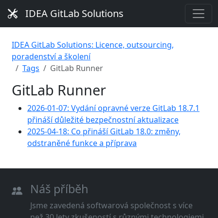
IDEA GitLab Solutions
IDEA GitLab Solutions: Licence, outsourcing,
poradenství a školení
Tags
GitLab Runner
GitLab Runner
2026-01-07: Vydání opravné verze GitLab 18.7.1
přináší důležité bezpečnostní aktualizace
2025-04-18: Co přináší GitLab 18.0: změny,
odstraněné funkce a příprava
Náš příběh
Jsme zavedená softwarová společnost s více
než 30 lety zkušeností s různými technologiemi