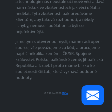
a technologie nás neustále učí nové věci a dává
nám náskok ve zkušenostech jak věci dělat a
nedělat. Tyto zkušenosti pak předáváme
klientům, aby taková rozhodnutí, a někdy
i chyby, nemuseli udělat oni a byli co
nejefektivnější.
Jsme tým s otevřenou myslí, máme rádi open-
source, vše považujeme za kód, a pracujeme
napříč několika zeměmi: ČR/SR, Spojené
království, Polsko, balkánské země, Jihoafrická
Republika a Izrael. I proto máme blízko ke
společnosti GitLab, která vyznává podobné
hodnoty.
© 1991—2026
IDEA