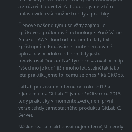
a z různých odvětví. Za tu dobu jsme v této
oblasti viděli všemožné trendy a praktiky.
Členové našeho týmu se vždy zajímali o
špičkové a průlomové technologie. Používáme
Amazon AWS cloud od momentu, kdy byl
zpřístupněn. Používáme kontejnerizované
aplikace v produkci od dob, kdy ještě
neexistoval Docker. Náš tým prosazoval princip
"všechno je kód" již mnoho let, stejnětak jako
leta praktikujeme to, čemu se dnes říká GitOps.
GitLab používáme interně od roku 2012 a
z Jenkinsu na GitLab CI jsme přešli v roce 2013,
tedy prakticky v momentě zveřejnění první
verze tehdy samostatného produktu GitLab CI
Server.
Následovat a praktikovat nejmodernější trendy