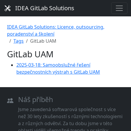
IDEA GitLab Solutions
IDEA GitLab Solutions: Licence, outsourcing,
poradenství a školení
Tags
GitLab UAM
GitLab UAM
2025-03-18: Samoobslužné řešení
bezpečnostních výstrah s GitLab UAM
Náš příběh
Jsme zavedená softwarová společnost s více
než 30 lety zkušeností s různými technologiemi
a z různých odvětví. Za tu dobu jsme v této
oblasti viděli všemožné trendy a praktiky.