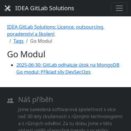
IDEA GitLab Solutions
IDEA GitLab Solutions: Licence, outsourcing,
poradenství a školení
Tags
Go Modul
Go Modul
2025-06-30: GitLab odhaluje útok na MongoDB
Go modul: Příklad síly DevSecOps
Náš příběh
Jsme zavedená softwarová společnost s více
než 30 lety zkušeností s různými technologiemi
a z různých odvětví. Za tu dobu jsme v této
oblasti viděli všemožné trendy a praktiky.