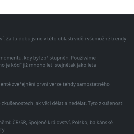
í. Za tu dobu jsme v této oblasti viděli všemožné trendy
 momentu, kdy byl zpřístupněn. Používáme
 je kód" již mnoho let, stejnětak jako leta
omentě zveřejnění první verze tehdy samostatného
zkušenostech jak věci dělat a nedělat. Tyto zkušenosti
ěmi: ČR/SR, Spojené království, Polsko, balkánské
ty.