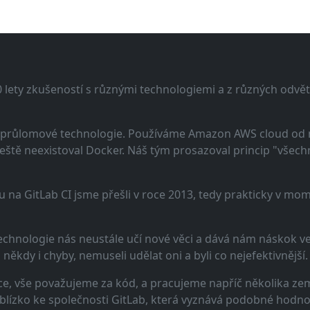
lety zkušeností s různými technologiemi a z různých odvětv
 a průlomové technologie. Používáme Amazon AWS cloud od
eště neexistoval Docker. Náš tým prosazoval princip "všechno
u na GitLab CI jsme přešli v roce 2013, tedy prakticky v m
echnologie nás neustále učí nové věci a dává nám náskok ve 
ěkdy i chyby, nemuseli udělat oni a byli co nejefektivnější.
e, vše považujeme za kód, a pracujeme napříč několika zem
 blízko ke společnosti GitLab, která vyznává podobné hodno