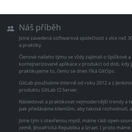
Náš příběh
Jsme zavedená softwarová společnost s více než 30 
a praktiky.
Členové našeho týmu se vždy zajímali o špičkové
kontejnerizované aplikace v produkci od dob, kdy j
praktikujeme to, čemu se dnes říká GitOps.
GitLab používáme interně od roku 2012 a z Jenkins
produktu GitLab CI Server.
Následovat a praktikovat nejmodernější trendy a t
pak předáváme klientům, aby taková rozhodnutí, a n
Jsme tým s otevřenou myslí, máme rádi open-sourc
země, Jihoafrická Republika a Izrael. I proto máme