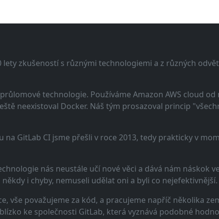
lety zkušeností s různými technologiemi a z různých odvětv
 a průlomové technologie. Používáme Amazon AWS cloud od
eště neexistoval Docker. Náš tým prosazoval princip "všechno
u na GitLab CI jsme přešli v roce 2013, tedy prakticky v m
echnologie nás neustále učí nové věci a dává nám náskok ve 
ěkdy i chyby, nemuseli udělat oni a byli co nejefektivnější.
e, vše považujeme za kód, a pracujeme napříč několika zem
 blízko ke společnosti GitLab, která vyznává podobné hodno