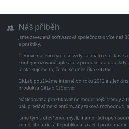
Náš příběh
Jsme zavedená softwarová společnost s více než 30 
a praktiky.
Členové našeho týmu se vždy zajímali o špičkové
kontejnerizované aplikace v produkci od dob, kdy j
praktikujeme to, čemu se dnes říká GitOps.
GitLab používáme interně od roku 2012 a z Jenkins
produktu GitLab CI Server.
Následovat a praktikovat nejmodernější trendy a t
pak předáváme klientům, aby taková rozhodnutí, a n
Jsme tým s otevřenou myslí, máme rádi open-sourc
země, Jihoafrická Republika a Izrael. I proto máme