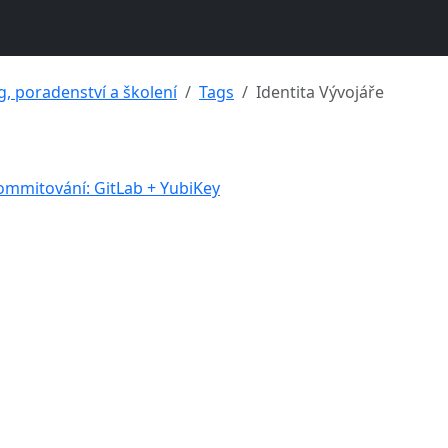
g, poradenství a školení
Tags
Identita Vývojáře
commitování: GitLab + YubiKey