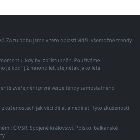
í. Za tu dobu jsme v této oblasti viděli všemožné trendy
 momentu, kdy byl zpřístupněn. Používáme
 je kód" již mnoho let, stejnětak jako leta
omentě zveřejnění první verze tehdy samostatného
zkušenostech jak věci dělat a nedělat. Tyto zkušenosti
ěmi: ČR/SR, Spojené království, Polsko, balkánské
ty.