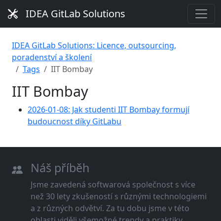
IDEA GitLab Solutions
IDEA GitLab Solutions: Licence, outsourcing,
poradenství a školení
Tags
IIT Bombay
IIT Bombay
2026-01-08: Jak studenti IIT Bombay formují
budoucnost díky GitLabu
Náš příběh
Jsme zavedená softwarová společnost s více
než 30 lety zkušeností s různými technologiemi
a z různých odvětví. Za tu dobu jsme v této
oblasti viděli všemožné trendy a praktiky.