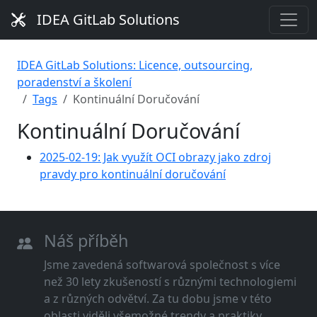
IDEA GitLab Solutions
IDEA GitLab Solutions: Licence, outsourcing,
poradenství a školení
Tags
Kontinuální Doručování
Kontinuální Doručování
2025-02-19: Jak využít OCI obrazy jako zdroj
pravdy pro kontinuální doručování
Náš příběh
Jsme zavedená softwarová společnost s více
než 30 lety zkušeností s různými technologiemi
a z různých odvětví. Za tu dobu jsme v této
oblasti viděli všemožné trendy a praktiky.