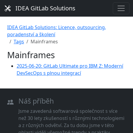
IDEA GitLab Solutions
IDEA GitLab Solutions: Licence, outsourcing,
poradenství a školení
Tags
Mainframes
Mainframes
2025-06-20: GitLab Ultimate pro IBM Z: Moderní
DevSecOps s plnou integrací
Náš příběh
Jsme zavedená softwarová společnost s více
než 30 lety zkušeností s různými technologiemi
a z různých odvětví. Za tu dobu jsme v této
oblasti viděli všemožné trendy a praktiky.