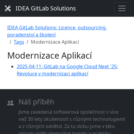
IDEA GitLab Solutions
IDEA GitLab Solutions: Licence, outsourcing,
poradenství a školení
Tags
Modernizace Aplikací
Modernizace Aplikací
2025-04-11: GitLab na Google Cloud Next '25:
Revoluce v modernizaci aplikací
Náš příběh
Jsme zavedená softwarová společnost s více
než 30 lety zkušeností s různými technologiemi
a z různých odvětví. Za tu dobu jsme v této
oblasti viděli všemožné trendy a praktiky.