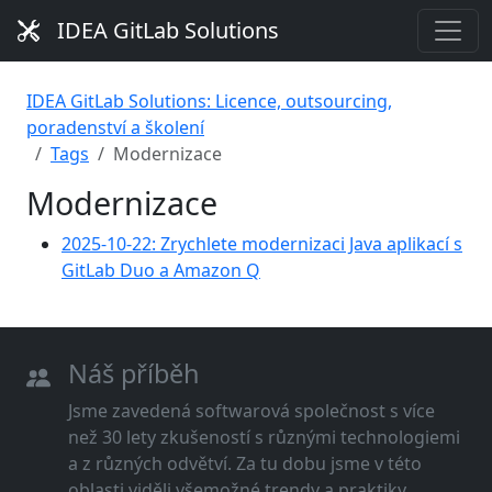
IDEA GitLab Solutions
IDEA GitLab Solutions: Licence, outsourcing,
poradenství a školení
Tags
Modernizace
Modernizace
2025-10-22: Zrychlete modernizaci Java aplikací s
GitLab Duo a Amazon Q
Náš příběh
Jsme zavedená softwarová společnost s více
než 30 lety zkušeností s různými technologiemi
a z různých odvětví. Za tu dobu jsme v této
oblasti viděli všemožné trendy a praktiky.