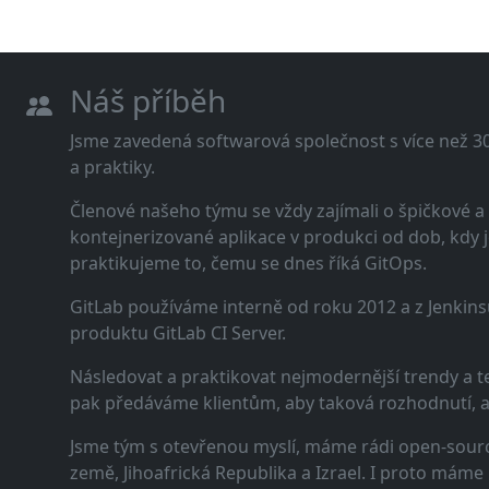
Náš příběh
Jsme zavedená softwarová společnost s více než 30 
a praktiky.
Členové našeho týmu se vždy zajímali o špičkové
kontejnerizované aplikace v produkci od dob, kdy j
praktikujeme to, čemu se dnes říká GitOps.
GitLab používáme interně od roku 2012 a z Jenkins
produktu GitLab CI Server.
Následovat a praktikovat nejmodernější trendy a t
pak předáváme klientům, aby taková rozhodnutí, a n
Jsme tým s otevřenou myslí, máme rádi open-sourc
země, Jihoafrická Republika a Izrael. I proto máme