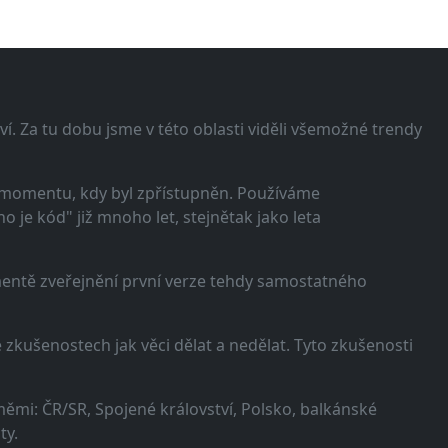
í. Za tu dobu jsme v této oblasti viděli všemožné trendy
 momentu, kdy byl zpřístupněn. Používáme
 je kód" již mnoho let, stejnětak jako leta
omentě zveřejnění první verze tehdy samostatného
zkušenostech jak věci dělat a nedělat. Tyto zkušenosti
ěmi: ČR/SR, Spojené království, Polsko, balkánské
ty.