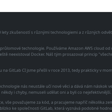
lety zkušeností s různými technologiemi a z různých odvětv
 a průlomové technologie. Používáme Amazon AWS cloud od
eště neexistoval Docker. Náš tým prosazoval princip "všechno
u na GitLab CI jsme přešli v roce 2013, tedy prakticky v m
echnologie nás neustále učí nové věci a dává nám náskok ve 
ěkdy i chyby, nemuseli udělat oni a byli co nejefektivnější.
e, vše považujeme za kód, a pracujeme napříč několika zem
 blízko ke společnosti GitLab, která vyznává podobné hodno