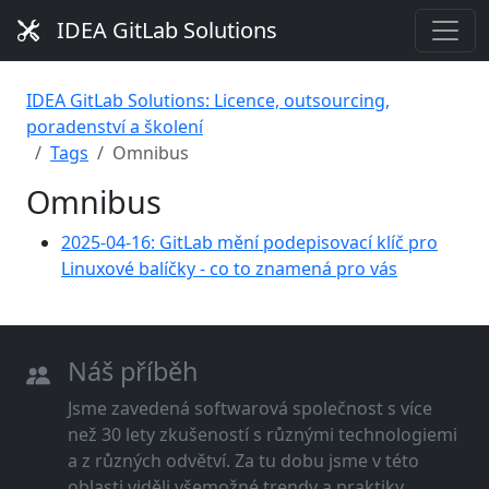
IDEA GitLab Solutions
IDEA GitLab Solutions: Licence, outsourcing,
poradenství a školení
Tags
Omnibus
Omnibus
2025-04-16: GitLab mění podepisovací klíč pro
Linuxové balíčky - co to znamená pro vás
Náš příběh
Jsme zavedená softwarová společnost s více
než 30 lety zkušeností s různými technologiemi
a z různých odvětví. Za tu dobu jsme v této
oblasti viděli všemožné trendy a praktiky.