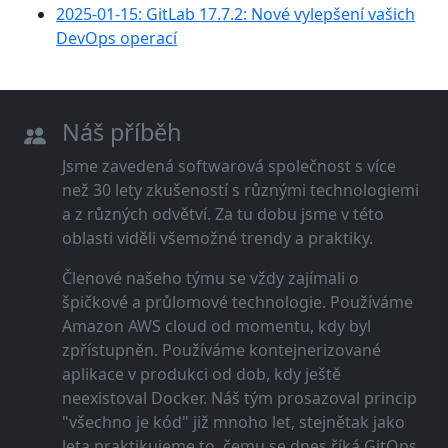
2025-01-15: GitLab 17.7.2: Nové vylepšení vašich
DevOps operací
Náš příběh
Jsme zavedená softwarová společnost s více
než 30 lety zkušeností s různými technologiemi
a z různých odvětví. Za tu dobu jsme v této
oblasti viděli všemožné trendy a praktiky.
Členové našeho týmu se vždy zajímali o
špičkové a průlomové technologie. Používáme
Amazon AWS cloud od momentu, kdy byl
zpřístupněn. Používáme kontejnerizované
aplikace v produkci od dob, kdy ještě
neexistoval Docker. Náš tým prosazoval princip
"všechno je kód" již mnoho let, stejnětak jako
leta praktikujeme to, čemu se dnes říká GitOps.