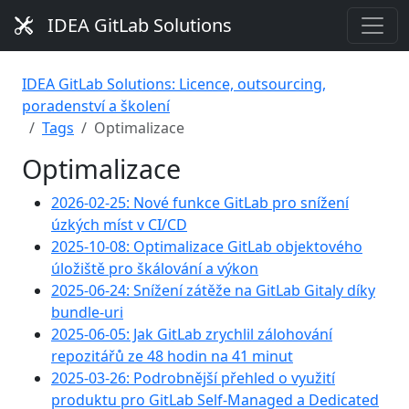
IDEA GitLab Solutions
IDEA GitLab Solutions: Licence, outsourcing,
poradenství a školení
Tags
Optimalizace
Optimalizace
2026-02-25: Nové funkce GitLab pro snížení
úzkých míst v CI/CD
2025-10-08: Optimalizace GitLab objektového
úložiště pro škálování a výkon
2025-06-24: Snížení zátěže na GitLab Gitaly díky
bundle-uri
2025-06-05: Jak GitLab zrychlil zálohování
repozitářů ze 48 hodin na 41 minut
2025-03-26: Podrobnější přehled o využití
produktu pro GitLab Self-Managed a Dedicated