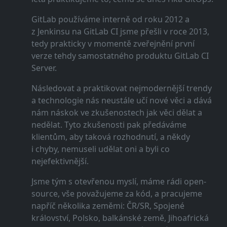
GitLab používáme interně od roku 2012 a
z Jenkinsu na GitLab CI jsme přešli v roce 2013,
tedy prakticky v momentě zveřejnění první
verze tehdy samostatného produktu GitLab CI
Server.
Následovat a praktikovat nejmodernější trendy
a technologie nás neustále učí nové věci a dává
nám náskok ve zkušenostech jak věci dělat a
nedělat. Tyto zkušenosti pak předáváme
klientům, aby taková rozhodnutí, a někdy
i chyby, nemuseli udělat oni a byli co
nejefektivnější.
Jsme tým s otevřenou myslí, máme rádi open-
source, vše považujeme za kód, a pracujeme
napříč několika zeměmi: ČR/SR, Spojené
království, Polsko, balkánské země, Jihoafrická