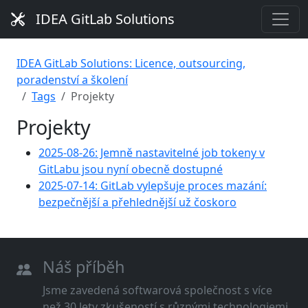
IDEA GitLab Solutions
IDEA GitLab Solutions: Licence, outsourcing,
poradenství a školení
Tags
Projekty
Projekty
2025-08-26: Jemně nastavitelné job tokeny v
GitLabu jsou nyní obecně dostupné
2025-07-14: GitLab vylepšuje proces mazání:
bezpečnější a přehlednější už čoskoro
Náš příběh
Jsme zavedená softwarová společnost s více
než 30 lety zkušeností s různými technologiemi