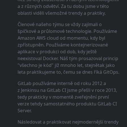
a z různých odvětví. Za tu dobu jsme v této
oblasti viděli všemožné trendy a praktiky.
Členové našeho týmu se vždy zajímali o
špičkové a průlomové technologie. Používáme
Amazon AWS cloud od momentu, kdy byl
zpřístupněn. Používáme kontejnerizované
aplikace v produkci od dob, kdy ještě
neexistoval Docker. Náš tým prosazoval princip
"všechno je kód" již mnoho let, stejnětak jako
leta praktikujeme to, čemu se dnes říká GitOps.
GitLab používáme interně od roku 2012 a
z Jenkinsu na GitLab CI jsme přešli v roce 2013,
tedy prakticky v momentě zveřejnění první
verze tehdy samostatného produktu GitLab CI
Server.
Následovat a praktikovat nejmodernější trendy