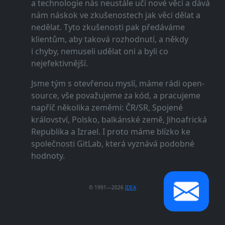
a technologie nás neustále učí nové věci a dává
nám náskok ve zkušenostech jak věci dělat a
nedělat. Tyto zkušenosti pak předáváme
klientům, aby taková rozhodnutí, a někdy
i chyby, nemuseli udělat oni a byli co
nejefektivnější.
Jsme tým s otevřenou myslí, máme rádi open-
source, vše považujeme za kód, a pracujeme
napříč několika zeměmi: ČR/SR, Spojené
království, Polsko, balkánské země, Jihoafrická
Republika a Izrael. I proto máme blízko ke
společnosti GitLab, která vyznává podobné
hodnoty.
© 1991—2026
IDEA