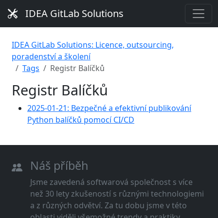
IDEA GitLab Solutions
IDEA GitLab Solutions: Licence, outsourcing,
poradenství a školení
Tags
Registr Balíčků
Registr Balíčků
2025-01-21: Bezpečné a efektivní publikování
Python balíčků pomocí CI/CD
Náš příběh
Jsme zavedená softwarová společnost s více
než 30 lety zkušeností s různými technologiemi
a z různých odvětví. Za tu dobu jsme v této
oblasti viděli všemožné trendy a praktiky.