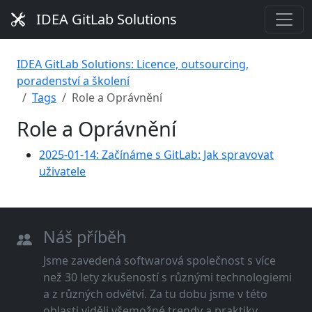
IDEA GitLab Solutions
IDEA GitLab Solutions: Licence, outsourcing,
poradenství a školení
Tags
Role a Oprávnění
Role a Oprávnění
2025-01-14: Začínáme s GitLab: Jak spravovat
uživatele
Náš příběh
Jsme zavedená softwarová společnost s více
než 30 lety zkušeností s různými technologiemi
a z různých odvětví. Za tu dobu jsme v této
oblasti viděli všemožné trendy a praktiky.