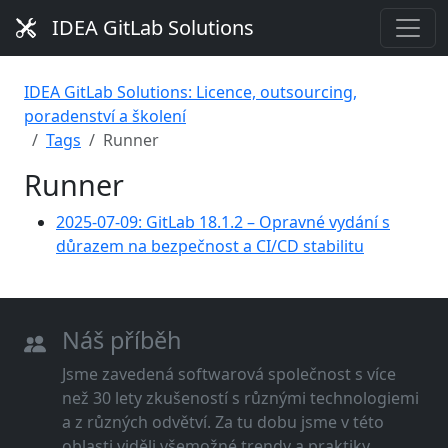
IDEA GitLab Solutions
IDEA GitLab Solutions: Licence, outsourcing,
poradenství a školení
Tags
Runner
Runner
2025-07-09: GitLab 18.1.2 – Opravné vydání s
důrazem na bezpečnost a CI/CD stabilitu
Náš příběh
Jsme zavedená softwarová společnost s více
než 30 lety zkušeností s různými technologiemi
a z různých odvětví. Za tu dobu jsme v této
oblasti viděli všemožné trendy a praktiky.