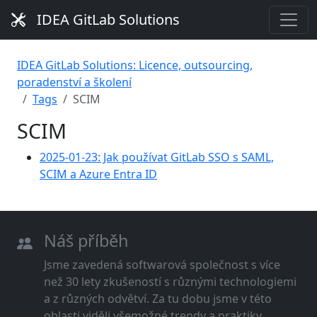
IDEA GitLab Solutions
IDEA GitLab Solutions: Licence, outsourcing,
poradenství a školení
Tags
SCIM
SCIM
2025-01-23: Jak používat GitLab SSO s SAML,
SCIM a Azure Entra ID
Náš příběh
Jsme zavedená softwarová společnost s více
než 30 lety zkušeností s různými technologiemi
a z různých odvětví. Za tu dobu jsme v této
oblasti viděli všemožné trendy a praktiky.