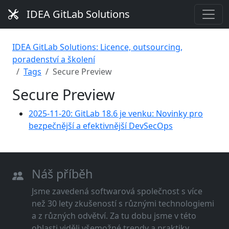
IDEA GitLab Solutions
IDEA GitLab Solutions: Licence, outsourcing,
poradenství a školení
Tags
Secure Preview
Secure Preview
2025-11-20: GitLab 18.6 je venku: Novinky pro
bezpečnější a efektivnější DevSecOps
Náš příběh
Jsme zavedená softwarová společnost s více
než 30 lety zkušeností s různými technologiemi
a z různých odvětví. Za tu dobu jsme v této
oblasti viděli všemožné trendy a praktiky.