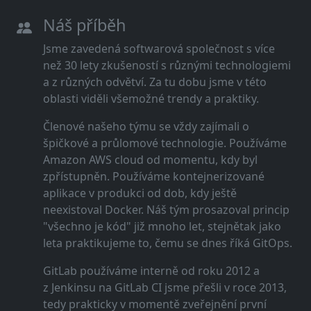
Náš příběh
Jsme zavedená softwarová společnost s více
než 30 lety zkušeností s různými technologiemi
a z různých odvětví. Za tu dobu jsme v této
oblasti viděli všemožné trendy a praktiky.
Členové našeho týmu se vždy zajímali o
špičkové a průlomové technologie. Používáme
Amazon AWS cloud od momentu, kdy byl
zpřístupněn. Používáme kontejnerizované
aplikace v produkci od dob, kdy ještě
neexistoval Docker. Náš tým prosazoval princip
"všechno je kód" již mnoho let, stejnětak jako
leta praktikujeme to, čemu se dnes říká GitOps.
GitLab používáme interně od roku 2012 a
z Jenkinsu na GitLab CI jsme přešli v roce 2013,
tedy prakticky v momentě zveřejnění první