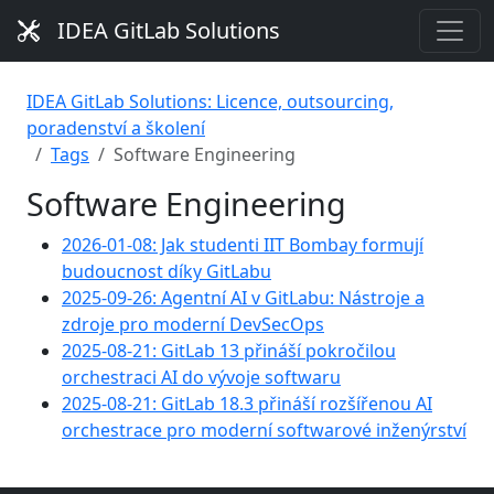
IDEA GitLab Solutions
IDEA GitLab Solutions: Licence, outsourcing,
poradenství a školení
Tags
Software Engineering
Software Engineering
2026-01-08: Jak studenti IIT Bombay formují
budoucnost díky GitLabu
2025-09-26: Agentní AI v GitLabu: Nástroje a
zdroje pro moderní DevSecOps
2025-08-21: GitLab 13 přináší pokročilou
orchestraci AI do vývoje softwaru
2025-08-21: GitLab 18.3 přináší rozšířenou AI
orchestrace pro moderní softwarové inženýrství