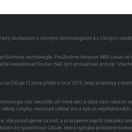
lety zkušeností s různými technologiemi a z různých odvětv
 a průlomové technologie. Používáme Amazon AWS cloud od
eště neexistoval Docker. Náš tým prosazoval princip "všechno
u na GitLab CI jsme přešli v roce 2013, tedy prakticky v m
echnologie nás neustále učí nové věci a dává nám náskok ve 
ěkdy i chyby, nemuseli udělat oni a byli co nejefektivnější.
e, vše považujeme za kód, a pracujeme napříč několika zem
 blízko ke společnosti GitLab, která vyznává podobné hodno