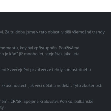
í. Za tu dobu jsme v této oblasti viděli všemožné trendy
 momentu, kdy byl zpřístupněn. Používáme
 je kód" již mnoho let, stejnětak jako leta
omentě zveřejnění první verze tehdy samostatného
zkušenostech jak věci dělat a nedělat. Tyto zkušenosti
ěmi: ČR/SR, Spojené království, Polsko, balkánské
ty.