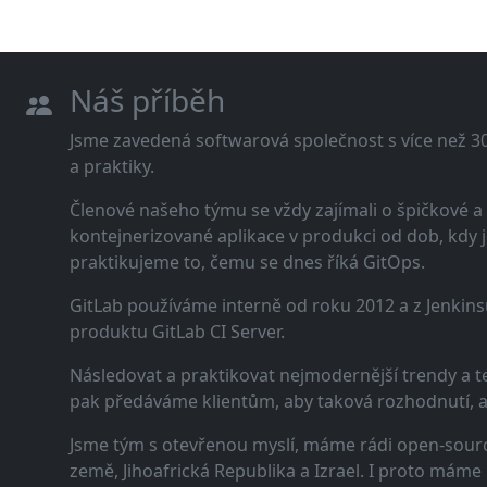
Náš příběh
Jsme zavedená softwarová společnost s více než 30 
a praktiky.
Členové našeho týmu se vždy zajímali o špičkové
kontejnerizované aplikace v produkci od dob, kdy j
praktikujeme to, čemu se dnes říká GitOps.
GitLab používáme interně od roku 2012 a z Jenkins
produktu GitLab CI Server.
Následovat a praktikovat nejmodernější trendy a t
pak předáváme klientům, aby taková rozhodnutí, a n
Jsme tým s otevřenou myslí, máme rádi open-sourc
země, Jihoafrická Republika a Izrael. I proto máme