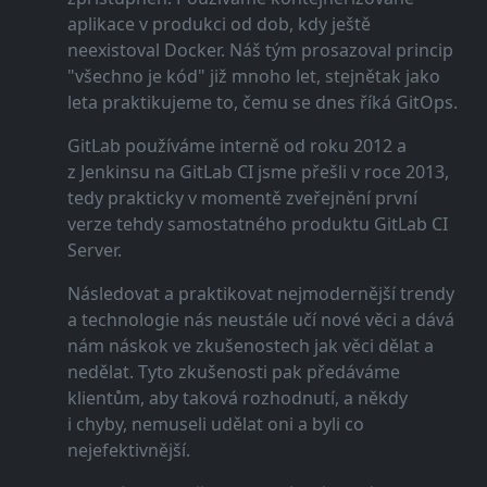
aplikace v produkci od dob, kdy ještě
neexistoval Docker. Náš tým prosazoval princip
"všechno je kód" již mnoho let, stejnětak jako
leta praktikujeme to, čemu se dnes říká GitOps.
GitLab používáme interně od roku 2012 a
z Jenkinsu na GitLab CI jsme přešli v roce 2013,
tedy prakticky v momentě zveřejnění první
verze tehdy samostatného produktu GitLab CI
Server.
Následovat a praktikovat nejmodernější trendy
a technologie nás neustále učí nové věci a dává
nám náskok ve zkušenostech jak věci dělat a
nedělat. Tyto zkušenosti pak předáváme
klientům, aby taková rozhodnutí, a někdy
i chyby, nemuseli udělat oni a byli co
nejefektivnější.