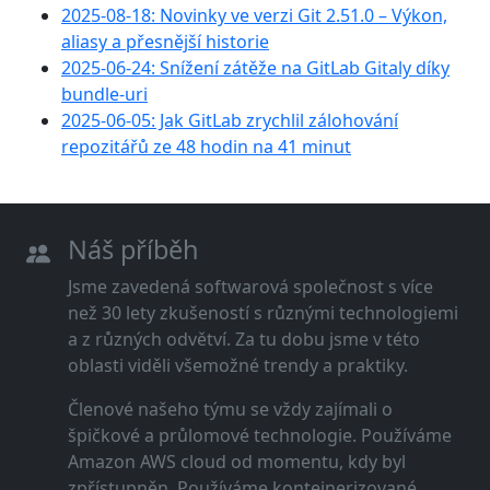
2025-08-18: Novinky ve verzi Git 2.51.0 – Výkon,
aliasy a přesnější historie
2025-06-24: Snížení zátěže na GitLab Gitaly díky
bundle-uri
2025-06-05: Jak GitLab zrychlil zálohování
repozitářů ze 48 hodin na 41 minut
Náš příběh
Jsme zavedená softwarová společnost s více
než 30 lety zkušeností s různými technologiemi
a z různých odvětví. Za tu dobu jsme v této
oblasti viděli všemožné trendy a praktiky.
Členové našeho týmu se vždy zajímali o
špičkové a průlomové technologie. Používáme
Amazon AWS cloud od momentu, kdy byl
zpřístupněn. Používáme kontejnerizované