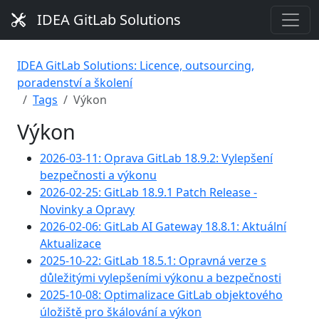
IDEA GitLab Solutions
IDEA GitLab Solutions: Licence, outsourcing,
poradenství a školení
Tags
Výkon
Výkon
2026-03-11: Oprava GitLab 18.9.2: Vylepšení
bezpečnosti a výkonu
2026-02-25: GitLab 18.9.1 Patch Release -
Novinky a Opravy
2026-02-06: GitLab AI Gateway 18.8.1: Aktuální
Aktualizace
2025-10-22: GitLab 18.5.1: Opravná verze s
důležitými vylepšeními výkonu a bezpečnosti
2025-10-08: Optimalizace GitLab objektového
úložiště pro škálování a výkon