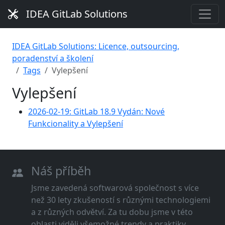
IDEA GitLab Solutions
IDEA GitLab Solutions: Licence, outsourcing,
poradenství a školení
Tags
Vylepšení
Vylepšení
2026-02-19: GitLab 18.9 Vydán: Nové
Funkcionality a Vylepšení
Náš příběh
Jsme zavedená softwarová společnost s více
než 30 lety zkušeností s různými technologiemi
a z různých odvětví. Za tu dobu jsme v této
oblasti viděli všemožné trendy a praktiky.