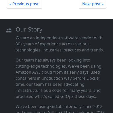
« Previous post
Next post »
Our Story
We are an independent software vendor with
30+ years of experience across various
technologies, industries, practices and trends.
Our team has always been looking into
cutting‑edge technologies. We've been using
Amazon AWS cloud from its early days, used
containers in production way before Docker
time, our team has been advocating
infrastructure as a code for many years, and
practised what's called GitOps these days.
We've been using GitLab internally since 2012
and migrated to GitLab CI from Jenkins in 2013