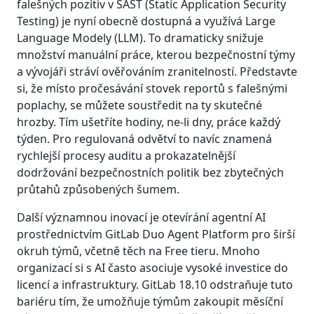
falešných pozitiv v SAST (Static Application Security
Testing) je nyní obecně dostupná a využívá Large
Language Modely (LLM). To dramaticky snižuje
množství manuální práce, kterou bezpečnostní týmy
a vývojáři stráví ověřováním zranitelností. Představte
si, že místo pročesávání stovek reportů s falešnými
poplachy, se můžete soustředit na ty skutečné
hrozby. Tím ušetříte hodiny, ne-li dny, práce každý
týden. Pro regulovaná odvětví to navíc znamená
rychlejší procesy auditu a prokazatelnější
dodržování bezpečnostních politik bez zbytečných
průtahů způsobených šumem.
Další významnou inovací je otevírání agentní AI
prostřednictvím GitLab Duo Agent Platform pro širší
okruh týmů, včetně těch na Free tieru. Mnoho
organizací si s AI často asociuje vysoké investice do
licencí a infrastruktury. GitLab 18.10 odstraňuje tuto
bariéru tím, že umožňuje týmům zakoupit měsíční