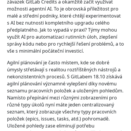
závazek GitLab Credits a okamžitě začít využívat
možnosti agentní AI. To je obrovská příležitost pro
malé a střední podniky, které chtějí experimentovat
s AI bez nutnosti kompletního upgradu celého
předplatného. Jak to vypadá v praxi? Týmy mohou
využít AI pro automatizaci rutinních úloh, zlepšení
správy kódu nebo pro rychlejší řešení problémů, a to
vše s minimální počáteční investicí.
Agilní plánování je často místem, kde se dobré
úmysly střetávají s realitou roztříštěných nástrojů a
nekonzistentních procesů. S GitLabem 18.10 získává
agilní plánování významné vylepšení díky novému
seznamu pracovních položek a uloženým pohledům.
Namísto přepínání mezi různými zobrazeními pro
různé typy úkolů nyní máte jeden centralizovaný
seznam, který zobrazuje všechny typy pracovních
položek (epics, issues, tasks, atd.) pohromadě.
Uložené pohledy zase eliminují potřebu