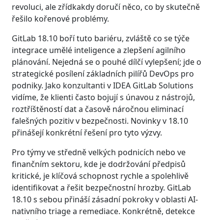
revoluci, ale zřídkakdy doručí něco, co by skutečně
řešilo kořenové problémy.
GitLab 18.10 boří tuto bariéru, zvláště co se týče
integrace umělé inteligence a zlepšení agilního
plánování. Nejedná se o pouhé dílčí vylepšení; jde o
strategické posílení základních pilířů DevOps pro
podniky. Jako konzultanti v IDEA GitLab Solutions
vidíme, že klienti často bojují s únavou z nástrojů,
roztříštěností dat a časově náročnou eliminací
falešných pozitiv v bezpečnosti. Novinky v 18.10
přinášejí konkrétní řešení pro tyto výzvy.
Pro týmy ve středně velkých podnicích nebo ve
finančním sektoru, kde je dodržování předpisů
kritické, je klíčová schopnost rychle a spolehlivě
identifikovat a řešit bezpečnostní hrozby. GitLab
18.10 s sebou přináší zásadní pokroky v oblasti AI-
nativního triage a remediace. Konkrétně, detekce