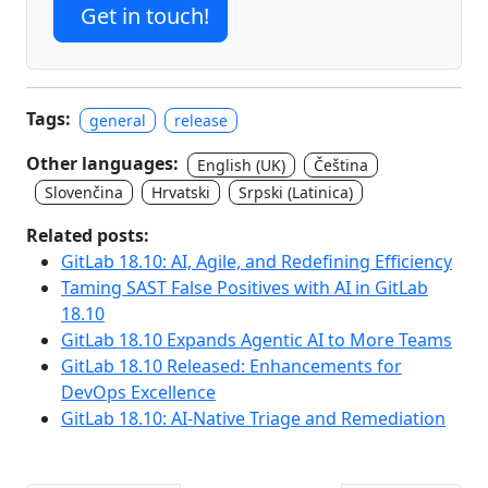
Get in touch!
Tags:
general
release
Other languages:
English (UK)
Čeština
Slovenčina
Hrvatski
Srpski (Latinica)
Related posts:
GitLab 18.10: AI, Agile, and Redefining Efficiency
Taming SAST False Positives with AI in GitLab
18.10
GitLab 18.10 Expands Agentic AI to More Teams
GitLab 18.10 Released: Enhancements for
DevOps Excellence
GitLab 18.10: AI-Native Triage and Remediation