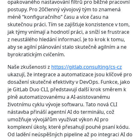
opakovaného nastavování filtrů pro běžné pracovní
postupy. Pro 20členný vývojový tým to znamená
méně “konfiguračního” času a více času na
skutečnou práci. Tím se zajišťuje konzistence v tom,
jak týmy vnímají a hodnotí práci, a sníží se frustrace
z neustálého hledání informací. Je to krok k tomu,
aby se agilní plánování stalo skutečně agilním a ne
byrokratickým cvičením.
Naše zkušenosti z
https://gitlab.consulting/cs-cz
ukazují, že integrace a automatizace jsou klíčové pro
dosažení skutečné efektivity v DevOps. Funkce, jako
je GitLab Duo CLI, představují další krok směrem k
plně automatizovanému a AI-asistovanému
životnímu cyklu vývoje softwaru. Tato nová CLI
nástavba přináší agentní AI do terminálu, což
umožňuje vývojářům využívat výkon AI pro
komplexní úkoly, které přesahují pouhé psaní kódu.
Od ladění neúspěšných pipeline až po integraci AI do