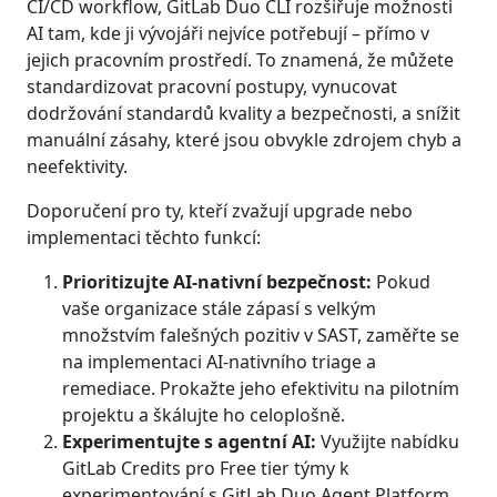
CI/CD workflow, GitLab Duo CLI rozšiřuje možnosti
AI tam, kde ji vývojáři nejvíce potřebují – přímo v
jejich pracovním prostředí. To znamená, že můžete
standardizovat pracovní postupy, vynucovat
dodržování standardů kvality a bezpečnosti, a snížit
manuální zásahy, které jsou obvykle zdrojem chyb a
neefektivity.
Doporučení pro ty, kteří zvažují upgrade nebo
implementaci těchto funkcí:
Prioritizujte AI-nativní bezpečnost:
Pokud
vaše organizace stále zápasí s velkým
množstvím falešných pozitiv v SAST, zaměřte se
na implementaci AI-nativního triage a
remediace. Prokažte jeho efektivitu na pilotním
projektu a škálujte ho celoplošně.
Experimentujte s agentní AI:
Využijte nabídku
GitLab Credits pro Free tier týmy k
experimentování s GitLab Duo Agent Platform.