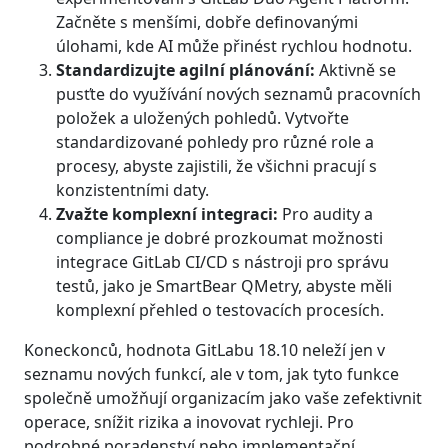
Začněte s menšími, dobře definovanými
úlohami, kde AI může přinést rychlou hodnotu.
Standardizujte agilní plánování:
Aktivně se
pusťte do využívání nových seznamů pracovních
položek a uložených pohledů. Vytvořte
standardizované pohledy pro různé role a
procesy, abyste zajistili, že všichni pracují s
konzistentními daty.
Zvažte komplexní integraci:
Pro audity a
compliance je dobré prozkoumat možnosti
integrace GitLab CI/CD s nástroji pro správu
testů, jako je SmartBear QMetry, abyste měli
komplexní přehled o testovacích procesích.
Koneckonců, hodnota GitLabu 18.10 neleží jen v
seznamu nových funkcí, ale v tom, jak tyto funkce
společně umožňují organizacím jako vaše zefektivnit
operace, snížit rizika a inovovat rychleji. Pro
podrobné poradenství nebo implementační