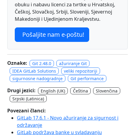
obuku i nabavu licenci za tvrtke u Hrvatskoj,
Češkoj, Slovačkoj, Srbiji, Sloveniji, Sjevernoj
Makedoniji i Ujedinjenom Kraljevstvu.
Pošaljite nam e-poštu!
Oznake:
Git 2.48.0
ažuriranje Git
IDEA GitLab Solutions
veliki repozitoriji
sigurnosne nadogradnje
Git performance
Drugi jezici:
English (UK)
Čeština
Slovenčina
Srpski (Latinica)
Povezani članci:
GitLab 17.6.1 - Novo ažuriranje za sigurnost i
održavanje
GitLab podržava banke u svladavanju