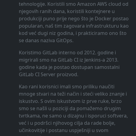
tehnologije. Koristili smo Amazon AWS cloud od
njegovih ranih dana, koristili kontejnere u
produkciji puno prije nego što je Docker postao
popularan, naš tim zagovara infrastrukturu kao
kod već dugi niz godina, i prakticiramo ono što
se danas naziva GitOps.
Koristimo GitLab interno od 2012. godine i
migrirali smo na GitLab CI iz Jenkins-a 2013.
godine kada je postao dostupan samostalni
GitLab CI Server proizvod.
Kao rani korisnici imali smo priliku naučiti
mnoge stvari na teži način i steći veliko znanje i
iskustvo. S ovim iskustvom iz prve ruke, brzo
smo se našli u poziciji da pomažemo drugim
tvrtkama, ne samo u dizajnu i isporuci softvera,
već i u podršci njihovog cilja da rade bolje,
učinkovitije i postanu uspješniji u svom