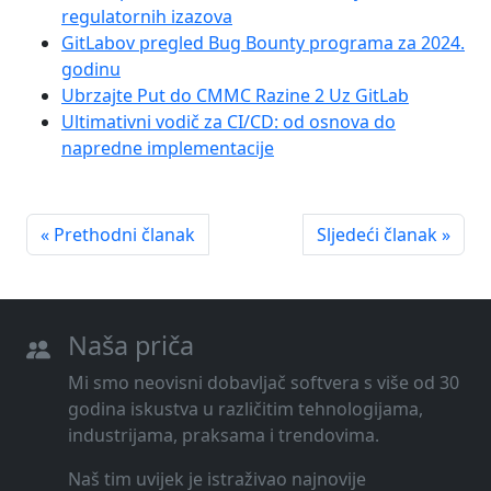
regulatornih izazova
GitLabov pregled Bug Bounty programa za 2024.
godinu
Ubrzajte Put do CMMC Razine 2 Uz GitLab
Ultimativni vodič za CI/CD: od osnova do
napredne implementacije
« Prethodni članak
Sljedeći članak »
Naša priča
Mi smo neovisni dobavljač softvera s više od 30
godina iskustva u različitim tehnologijama,
industrijama, praksama i trendovima.
Naš tim uvijek je istraživao najnovije