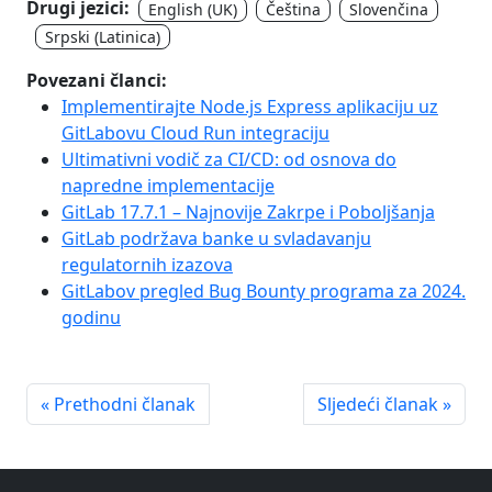
Drugi jezici:
English (UK)
Čeština
Slovenčina
Srpski (Latinica)
Povezani članci:
Implementirajte Node.js Express aplikaciju uz
GitLabovu Cloud Run integraciju
Ultimativni vodič za CI/CD: od osnova do
napredne implementacije
GitLab 17.7.1 – Najnovije Zakrpe i Poboljšanja
GitLab podržava banke u svladavanju
regulatornih izazova
GitLabov pregled Bug Bounty programa za 2024.
godinu
« Prethodni članak
Sljedeći članak »