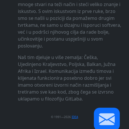
mnoge stvari na teži način i steći veliko znanje i
iskustvo. S ovim iskustvom iz prve ruke, brzo
smo se našli u poziciji da pomažemo drugim
tvrtkama, ne samo u dizajnu i isporuci softvera,
već i u podršci njihovog cilja da rade bolje,
učinkovitije i postanu uspješniji u svom
poslovanju.
Naš tim djeluje u više zemalja: Češka,
Ujedinjeno Kraljevstvo, Poljska, Balkan, Južna
Afrika i Izrael. Komunikacija između timova i
klijenata funkcionira posebno dobro jer svi
imamo otvoreni izvorni način razmišljanja i
tretiramo sve kao kod, zbog čega se izvrsno
uklapamo u filozofiju GitLaba.
© 1991—2026
IDEA