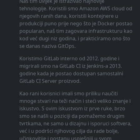
Naš tim uvijek je istraživao najnovije
tehnologije. Koristili smo Amazon AWS cloud od
njegovih ranih dana, koristili kontejnere u
produkciji puno prije nego što je Docker postao
popularan, naš tim zagovara infrastrukturu kao
kod već dugi niz godina, i prakticiramo ono što
se danas naziva GitOps.
Koristimo GitLab interno od 2012. godine i
migrirali smo na GitLab CI iz Jenkins-a 2013.
godine kada je postao dostupan samostalni
GitLab CI Server proizvod.
Kao rani korisnici imali smo priliku naučiti
mnoge stvari na teži način i steći veliko znanje i
iskustvo. S ovim iskustvom iz prve ruke, brzo
smo se našli u poziciji da pomažemo drugim
tvrtkama, ne samo u dizajnu i isporuci softvera,
već i u podršci njihovog cilja da rade bolje,
učinkovitije i postanu uspješniji u svom