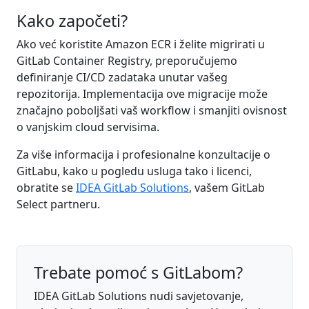
Kako započeti?
Ako već koristite Amazon ECR i želite migrirati u
GitLab Container Registry, preporučujemo
definiranje CI/CD zadataka unutar vašeg
repozitorija. Implementacija ove migracije može
značajno poboljšati vaš workflow i smanjiti ovisnost
o vanjskim cloud servisima.
Za više informacija i profesionalne konzultacije o
GitLabu, kako u pogledu usluga tako i licenci,
obratite se
IDEA GitLab Solutions
, vašem GitLab
Select partneru.
Trebate pomoć s GitLabom?
IDEA GitLab Solutions nudi savjetovanje,