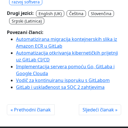
razvoj softvera
Drugi jezici:
English (UK)
Čeština
Slovenčina
Srpski (Latinica)
Povezani članci:
Automatizirana migracija kontejnerskih slika iz
Amazon ECR u GitLab
Automatizacija otkrivanja kibernetičkih prijetnji
uz GitLab CI/CD
Implementacija servera pomoću Go, GitLaba i
Google Clouda
Vodič za kontinuiranu isporuku s GitLabom
GitLab i usklađenost sa SOC 2 zahtjevima
« Prethodni članak
Sljedeći članak »