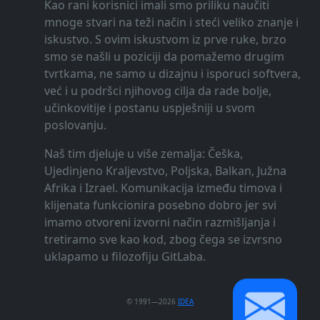
Kao rani korisnici imali smo priliku naučiti
mnoge stvari na teži način i steći veliko znanje i
iskustvo. S ovim iskustvom iz prve ruke, brzo
smo se našli u poziciji da pomažemo drugim
tvrtkama, ne samo u dizajnu i isporuci softvera,
već i u podršci njihovog cilja da rade bolje,
učinkovitije i postanu uspješniji u svom
poslovanju.
Naš tim djeluje u više zemalja: Češka,
Ujedinjeno Kraljevstvo, Poljska, Balkan, Južna
Afrika i Izrael. Komunikacija između timova i
klijenata funkcionira posebno dobro jer svi
imamo otvoreni izvorni način razmišljanja i
tretiramo sve kao kod, zbog čega se izvrsno
uklapamo u filozofiju GitLaba.
© 1991—2026
IDEA