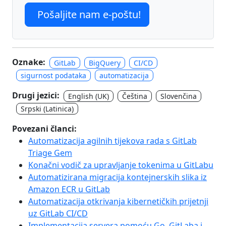
Pošaljite nam e-poštu!
Oznake:
GitLab
BigQuery
CI/CD
sigurnost podataka
automatizacija
Drugi jezici:
English (UK)
Čeština
Slovenčina
Srpski (Latinica)
Povezani članci:
Automatizacija agilnih tijekova rada s GitLab
Triage Gem
Konačni vodič za upravljanje tokenima u GitLabu
Automatizirana migracija kontejnerskih slika iz
Amazon ECR u GitLab
Automatizacija otkrivanja kibernetičkih prijetnji
uz GitLab CI/CD
Implementacija servera pomoću Go, GitLaba i