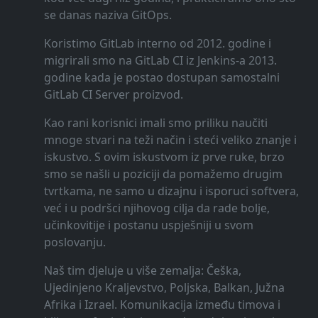
se danas naziva GitOps.
Koristimo GitLab interno od 2012. godine i
migrirali smo na GitLab CI iz Jenkins-a 2013.
godine kada je postao dostupan samostalni
GitLab CI Server proizvod.
Kao rani korisnici imali smo priliku naučiti
mnoge stvari na teži način i steći veliko znanje i
iskustvo. S ovim iskustvom iz prve ruke, brzo
smo se našli u poziciji da pomažemo drugim
tvrtkama, ne samo u dizajnu i isporuci softvera,
već i u podršci njihovog cilja da rade bolje,
učinkovitije i postanu uspješniji u svom
poslovanju.
Naš tim djeluje u više zemalja: Češka,
Ujedinjeno Kraljevstvo, Poljska, Balkan, Južna
Afrika i Izrael. Komunikacija između timova i