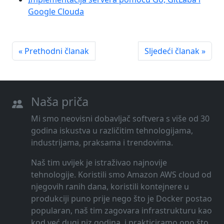
Google Clouda
« Prethodni članak
Sljedeći članak »
Naša priča
Mi smo neovisni dobavljač softvera s više od 30
godina iskustva u različitim tehnologijama,
industrijama, praksama i trendovima.
Naš tim uvijek je istraživao najnovije
tehnologije. Koristili smo Amazon AWS cloud od
njegovih ranih dana, koristili kontejnere u
produkciji puno prije nego što je Docker postao
popularan, naš tim zagovara infrastrukturu kao
kod već dugi niz godina, i prakticiramo ono što