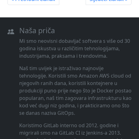
Naša priča
Mi smo neovisni dobavljač softvera s više od 30
godina iskustva u različitim tehnologijama,
industrijama, praksama i trendovima.
Naš tim uvijek je istraživao najnovije
tehnologije. Koristili smo Amazon AWS cloud od
njegovih ranih dana, koristili kontejnere u
produkciji puno prije nego što je Docker postao
popularan, naš tim zagovara infrastrukturu kao
kod već dugi niz godina, i prakticiramo ono što
se danas naziva GitOps.
Koristimo GitLab interno od 2012. godine i
migrirali smo na GitLab CI iz Jenkins-a 2013.