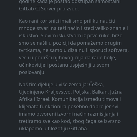
godine kada je postao dostupan samostalni
GitLab CI Server proizvod.
Kao rani korisnici imali smo priliku naučiti
mnoge stvari na teži način i steći veliko znanje i
iskustvo. S ovim iskustvom iz prve ruke, brzo
smo se našli u poziciji da pomažemo drugim
tvrtkama, ne samo u dizajnu i isporuci softvera,
već i u podršci njihovog cilja da rade bolje,
učinkovitije i postanu uspješniji u svom
poslovanju.
Naš tim djeluje u više zemalja: Češka,
Ujedinjeno Kraljevstvo, Poljska, Balkan, Južna
Afrika i Izrael. Komunikacija između timova i
klijenata funkcionira posebno dobro jer svi
imamo otvoreni izvorni način razmišljanja i
tretiramo sve kao kod, zbog čega se izvrsno
uklapamo u filozofiju GitLaba.