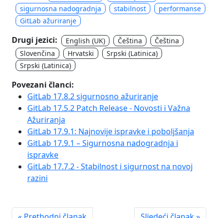
sigurnosna nadogradnja
stabilnost
performanse
GitLab ažuriranje
Drugi jezici:
English (UK)
Čeština
Čeština
Slovenčina
Hrvatski
Srpski (Latinica)
Srpski (Latinica)
Povezani članci:
GitLab 17.8.2 sigurnosno ažuriranje
GitLab 17.5.2 Patch Release - Novosti i Važna
Ažuriranja
GitLab 17.9.1: Najnovije ispravke i poboljšanja
GitLab 17.9.1 – Sigurnosna nadogradnja i
ispravke
GitLab 17.7.2 - Stabilnost i sigurnost na novoj
razini
« Prethodni članak
Sljedeći članak »