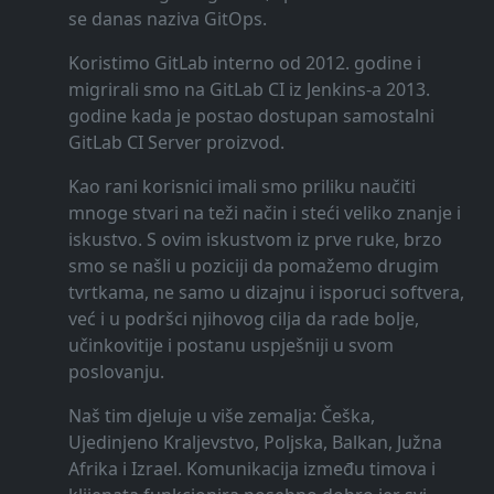
se danas naziva GitOps.
Koristimo GitLab interno od 2012. godine i
migrirali smo na GitLab CI iz Jenkins-a 2013.
godine kada je postao dostupan samostalni
GitLab CI Server proizvod.
Kao rani korisnici imali smo priliku naučiti
mnoge stvari na teži način i steći veliko znanje i
iskustvo. S ovim iskustvom iz prve ruke, brzo
smo se našli u poziciji da pomažemo drugim
tvrtkama, ne samo u dizajnu i isporuci softvera,
već i u podršci njihovog cilja da rade bolje,
učinkovitije i postanu uspješniji u svom
poslovanju.
Naš tim djeluje u više zemalja: Češka,
Ujedinjeno Kraljevstvo, Poljska, Balkan, Južna
Afrika i Izrael. Komunikacija između timova i