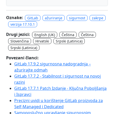
Oznake:
GitLab
ažuriranje
sigurnost
zakrpe
verzija 17.10.1
Drugi jezici:
English (UK)
Čeština
Čeština
Slovenčina
Hrvatski
Srpski (Latinica)
Srpski (Latinica)
Povezani članci:
GitLab 17.9.2 sigurnosna nadogradnja –
ažurirajte odmah
GitLab 17.7.2 - Stabilnost i sigurnost na novoj
razini
GitLab 17.7.1 Patch Izdanje - Ključna Poboljšanja
i Ispravci
Precizni uvidi u korištenje GitLab proizvoda za
Self-Managed i Dedicated
Samoposlužno upravljanje sigurnosnim