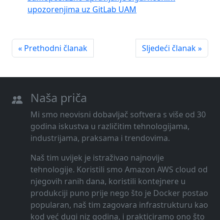
upozorenjima uz GitLab UAM
« Prethodni članak
Sljedeći članak »
Naša priča
Mi smo neovisni dobavljač softvera s više od 30
godina iskustva u različitim tehnologijama,
industrijama, praksama i trendovima.
Naš tim uvijek je istraživao najnovije
tehnologije. Koristili smo Amazon AWS cloud od
njegovih ranih dana, koristili kontejnere u
produkciji puno prije nego što je Docker postao
popularan, naš tim zagovara infrastrukturu kao
kod već dugi niz godina, i prakticiramo ono što