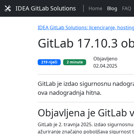
IDEA GitLab Solutions
Home
Blog
FAQ
IDEA GitLab Solutions: licenciranje, hostin
GitLab 17.10.3 ob
Objavljeno
219 riječi
2 minute
02.04.2025
GitLab je izdao sigurnosnu nadograd
ova nadogradnja hitna.
Objavljena je GitLab v
GitLab je 2. travnja 2025. izdao sigurnosnu
ažuriranje značajno poboljšava sigurnost t