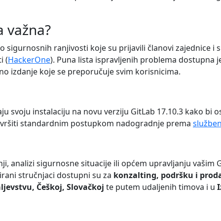
a važna?
o sigurnosnih ranjivosti koje su prijavili članovi zajednice 
i (
HackerOne
). Puna lista ispravljenih problema dostupna 
 izdanje koje se preporučuje svim korisnicima.
 svoju instalaciju na novu verziju GitLab 17.10.3 kako bi o
 izvršiti standardnim postupkom nadogradnje prema
služben
, analizi sigurnosne situacije ili općem upravljanju vašim 
cirani stručnjaci dostupni su za
konzalting, podršku i proda
ljevstvu, Češkoj, Slovačkoj
te putem udaljenih timova i u
I