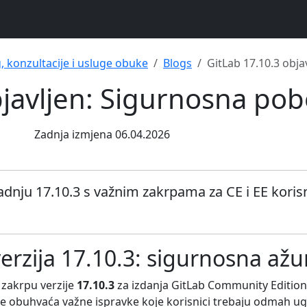
g, konzultacije i usluge obuke
Blogs
GitLab 17.10.3 obja
javljen: Sigurnosna pobo
Zadnja izmjena 06.04.2026
nju 17.10.3 s važnim zakrpama za CE i EE korisnik
erzija 17.10.3: sigurnosna ažur
 zakrpu verzije
17.10.3
za izdanja GitLab Community Edition (
e obuhvaća važne ispravke koje korisnici trebaju odmah ugra