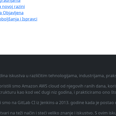
dogradnjama
a novoj razini
ja Objavljena
boljšanja i Ispravci
dina iskustva u različitim tehnologijama, industrijama, pra
 Koristili smo Amazon AWS cloud od njegovih ranih dana, koris
rukturu kao kod već dugi niz godina, i prakticiramo ono št
li smo na GitLab CI iz Jenkins-a 2013. godine kada je posta
vari na teži način i steći veliko znanje i iskustvo. S ovim is