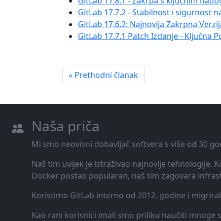
GitLab 17.8.1 - Zakrpa s ključnim na
GitLab 17.7.2 - Stabilnost i sigurnost n
GitLab 17.6.2: Najnovija Zakrpna Verzi
GitLab 17.7.1 Patch Izdanje - Ključna Po
« Prethodni članak
Naša priča
Mi smo neovisni dobavljač softvera s više od 30 go
Naš tim uvijek je istraživao najnovije tehnologije.
Docker postao popularan, naš tim zagovara infrast
Koristimo GitLab interno od 2012. godine i migrira
Kao rani korisnici imali smo priliku naučiti mnoge st