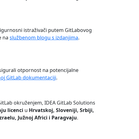
i sigurnosni istraživači putem GitLabovog
je na
službenom blogu s izdanjima
.
sigurali otpornost na potencijalne
oj GitLab dokumentaciji
.
GitLab okruženjem, IDEA GitLab Solutions
ju licenci
u
Hrvatskoj, Sloveniji, Srbiji,
zraelu, Južnoj Africi i Paragvaju
.