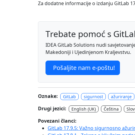
Za dodatne informacije o izdanju GitLab 17
Trebate pomoć s GitL
IDEA GitLab Solutions nudi savjetovanje, 
Makedoniji i Ujedinjenom Kraljevstvu.
Pošaljite nam e-poštu!
Oznake:
GitLab
sigurnost
ažuriranje
Drugi jezici:
English (UK)
Čeština
Slo
Povezani članci:
GitLab 17.9.5: Važno sigurnosno ažurir