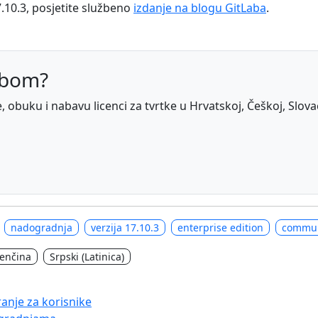
.10.3, posjetite službeno
izdanje na blogu GitLaba
.
abom?
obuku i nabavu licenci za tvrtke u Hrvatskoj, Češkoj, Slovačko
nadogradnja
verzija 17.10.3
enterprise edition
commun
venčina
Srpski (Latinica)
anje za korisnike