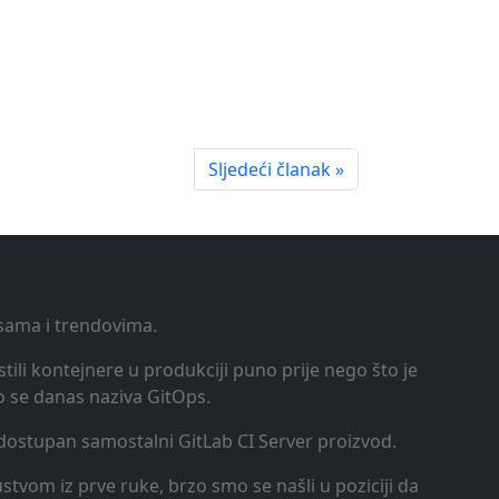
Sljedeći članak »
ksama i trendovima.
tili kontejnere u produkciji puno prije nego što je
o se danas naziva GitOps.
o dostupan samostalni GitLab CI Server proizvod.
kustvom iz prve ruke, brzo smo se našli u poziciji da