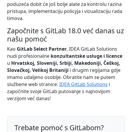
poduzeća dobit će još bolje alate za kontrolu razina
pristupa, implementaciju policyja i vizualizaciju rada
timova.
Započnite s GitLab 18.0 već danas uz
našu pomoć
Kao
GitLab Select Partner
, IDEA GitLab Solutions
nudi profesionalne
konzultantske usluge i licence
u
Hrvatskoj, Sloveniji, Srbiji, Makedoniji, Češkoj,
Slovačkoj, Velikoj Britaniji
i drugim regijama gdje
imamo udaljeno osoblje. Obratite nam se putem
službene web stranice:
IDEA GitLab Solutions
i
započnite svoje GitLab putovanje s najnovijom
verzijom već danas!
Trebate pomoć s GitLabom?