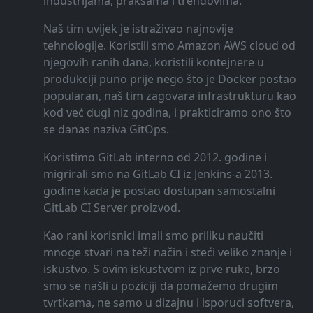
industrijama, praksama i trendovima.
Naš tim uvijek je istraživao najnovije
tehnologije. Koristili smo Amazon AWS cloud od
njegovih ranih dana, koristili kontejnere u
produkciji puno prije nego što je Docker postao
popularan, naš tim zagovara infrastrukturu kao
kod već dugi niz godina, i prakticiramo ono što
se danas naziva GitOps.
Koristimo GitLab interno od 2012. godine i
migrirali smo na GitLab CI iz Jenkins-a 2013.
godine kada je postao dostupan samostalni
GitLab CI Server proizvod.
Kao rani korisnici imali smo priliku naučiti
mnoge stvari na teži način i steći veliko znanje i
iskustvo. S ovim iskustvom iz prve ruke, brzo
smo se našli u poziciji da pomažemo drugim
tvrtkama, ne samo u dizajnu i isporuci softvera,