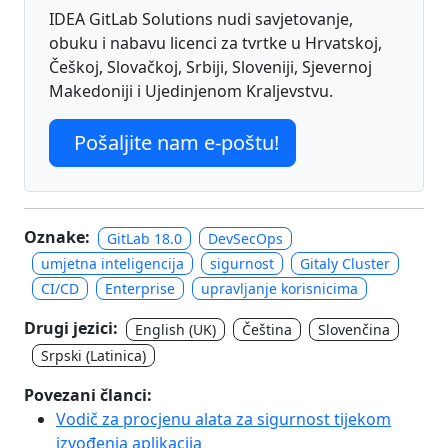
IDEA GitLab Solutions nudi savjetovanje,
obuku i nabavu licenci za tvrtke u Hrvatskoj,
Češkoj, Slovačkoj, Srbiji, Sloveniji, Sjevernoj
Makedoniji i Ujedinjenom Kraljevstvu.
Pošaljite nam e-poštu!
Oznake:
GitLab 18.0
DevSecOps
umjetna inteligencija
sigurnost
Gitaly Cluster
CI/CD
Enterprise
upravljanje korisnicima
Drugi jezici:
English (UK)
Čeština
Slovenčina
Srpski (Latinica)
Povezani članci:
Vodič za procjenu alata za sigurnost tijekom
izvođenja aplikacija