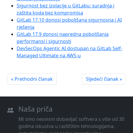
Sigurnost bez izolacije u GitLabu: suradnja i
zaštita koda bez kompromisa
GitLab 17.10 donosi poboljšana sigurnosna i AI
rješenja
GitLab 17.9 donosi napredna poboljšanja
performansi i sigurnosti
DevSecOps Agentic AI dostupan na GitLab Self-
Managed Ultimate na AWS-u
« Prethodni članak
Sljedeći članak »
Naša priča
Mi smo neovisni dobavljač softvera s više od 30
godina iskustva u različitim tehnologijama,