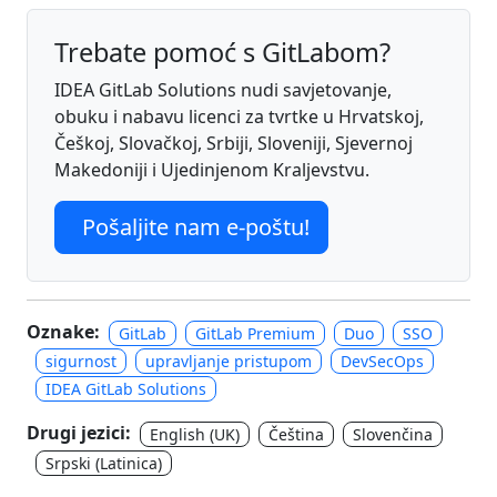
Trebate pomoć s GitLabom?
IDEA GitLab Solutions nudi savjetovanje,
obuku i nabavu licenci za tvrtke u Hrvatskoj,
Češkoj, Slovačkoj, Srbiji, Sloveniji, Sjevernoj
Makedoniji i Ujedinjenom Kraljevstvu.
Pošaljite nam e-poštu!
Oznake:
GitLab
GitLab Premium
Duo
SSO
sigurnost
upravljanje pristupom
DevSecOps
IDEA GitLab Solutions
Drugi jezici:
English (UK)
Čeština
Slovenčina
Srpski (Latinica)