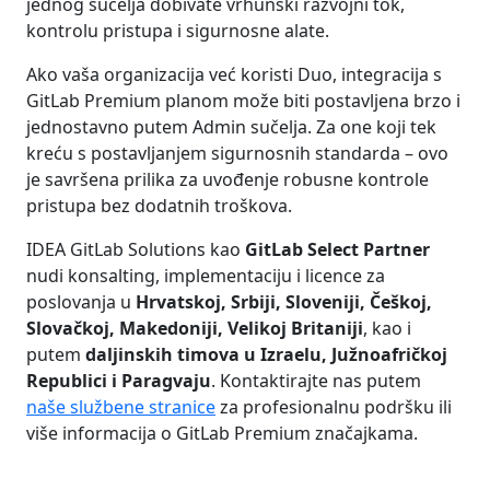
jednog sučelja dobivate vrhunski razvojni tok,
kontrolu pristupa i sigurnosne alate.
Ako vaša organizacija već koristi Duo, integracija s
GitLab Premium planom može biti postavljena brzo i
jednostavno putem Admin sučelja. Za one koji tek
kreću s postavljanjem sigurnosnih standarda – ovo
je savršena prilika za uvođenje robusne kontrole
pristupa bez dodatnih troškova.
IDEA GitLab Solutions kao
GitLab Select Partner
nudi konsalting, implementaciju i licence za
poslovanja u
Hrvatskoj, Srbiji, Sloveniji, Češkoj,
Slovačkoj, Makedoniji, Velikoj Britaniji
, kao i
putem
daljinskih timova u Izraelu, Južnoafričkoj
Republici i Paragvaju
. Kontaktirajte nas putem
naše službene stranice
za profesionalnu podršku ili
više informacija o GitLab Premium značajkama.