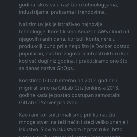
godina iskustva u različitim tehnologijama,
industrijama, praksama i trendovima.
Naš tim uvijek je istraživao najnovije
tehnologije. Koristili smo Amazon AWS cloud od
njegovih ranih dana, koristili kontejnere u
produkciji puno prije nego što je Docker postao
popularan, naš tim zagovara infrastrukturu kao
kod već dugi niz godina, i prakticiramo ono što
se danas naziva GitOps.
Koristimo GitLab interno od 2012. godine i
migrirali smo na GitLab CI iz Jenkins-a 2013.
godine kada je postao dostupan samostalni
GitLab CI Server proizvod.
Kao rani korisnici imali smo priliku naučiti
mnoge stvari na teži način i steći veliko znanje i
iskustvo. S ovim iskustvom iz prve ruke, brzo
smo se našli u poziciji da pomažemo drugim