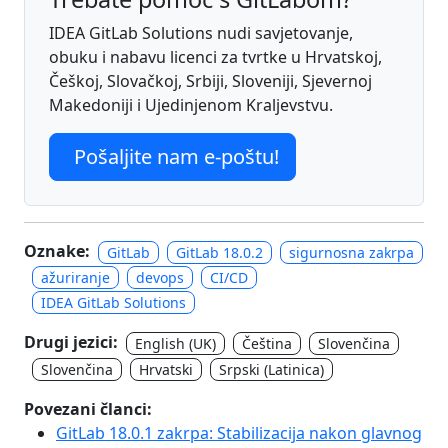
IDEA GitLab Solutions nudi savjetovanje,
obuku i nabavu licenci za tvrtke u Hrvatskoj,
Češkoj, Slovačkoj, Srbiji, Sloveniji, Sjevernoj
Makedoniji i Ujedinjenom Kraljevstvu.
Pošaljite nam e-poštu!
Oznake:
GitLab
GitLab 18.0.2
sigurnosna zakrpa
ažuriranje
devops
CI/CD
IDEA GitLab Solutions
Drugi jezici:
English (UK)
Čeština
Slovenčina
Slovenčina
Hrvatski
Srpski (Latinica)
Povezani članci:
GitLab 18.0.1 zakrpa: Stabilizacija nakon glavnog