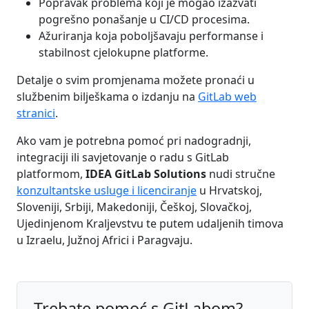
Popravak problema koji je mogao izazvati
pogrešno ponašanje u CI/CD procesima.
Ažuriranja koja poboljšavaju performanse i
stabilnost cjelokupne platforme.
Detalje o svim promjenama možete pronaći u
službenim bilješkama o izdanju na
GitLab web
stranici
.
Ako vam je potrebna pomoć pri nadogradnji,
integraciji ili savjetovanje o radu s GitLab
platformom,
IDEA GitLab Solutions
nudi stručne
konzultantske usluge i licenciranje
u Hrvatskoj,
Sloveniji, Srbiji, Makedoniji, Češkoj, Slovačkoj,
Ujedinjenom Kraljevstvu te putem udaljenih timova
u Izraelu, Južnoj Africi i Paragvaju.
Trebate pomoć s GitLabom?