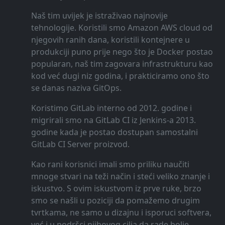
Naš tim uvijek je istraživao najnovije
tehnologije. Koristili smo Amazon AWS cloud od
njegovih ranih dana, koristili kontejnere u
produkciji puno prije nego što je Docker postao
popularan, naš tim zagovara infrastrukturu kao
kod već dugi niz godina, i prakticiramo ono što
se danas naziva GitOps.
Koristimo GitLab interno od 2012. godine i
migrirali smo na GitLab CI iz Jenkins-a 2013.
godine kada je postao dostupan samostalni
GitLab CI Server proizvod.
Kao rani korisnici imali smo priliku naučiti
mnoge stvari na teži način i steći veliko znanje i
iskustvo. S ovim iskustvom iz prve ruke, brzo
smo se našli u poziciji da pomažemo drugim
tvrtkama, ne samo u dizajnu i isporuci softvera,
već i u podršci njihovog cilja da rade bolje,