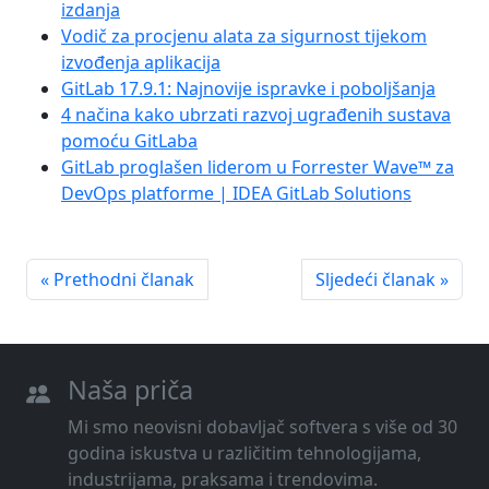
izdanja
Vodič za procjenu alata za sigurnost tijekom
izvođenja aplikacija
GitLab 17.9.1: Najnovije ispravke i poboljšanja
4 načina kako ubrzati razvoj ugrađenih sustava
pomoću GitLaba
GitLab proglašen liderom u Forrester Wave™ za
DevOps platforme | IDEA GitLab Solutions
« Prethodni članak
Sljedeći članak »
Naša priča
Mi smo neovisni dobavljač softvera s više od 30
godina iskustva u različitim tehnologijama,
industrijama, praksama i trendovima.