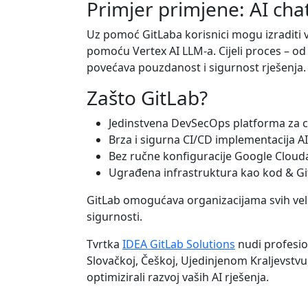
Primjer primjene: AI cha
Uz pomoć GitLaba korisnici mogu izraditi 
pomoću Vertex AI LLM-a. Cijeli proces – od 
povećava pouzdanost i sigurnost rješenja.
Zašto GitLab?
Jedinstvena DevSecOps platforma za ci
Brza i sigurna CI/CD implementacija A
Bez ručne konfiguracije Google Clouda 
Ugrađena infrastruktura kao kod & G
GitLab omogućava organizacijama svih veliči
sigurnosti.
Tvrtka
IDEA GitLab Solutions
nudi profesion
Slovačkoj, Češkoj, Ujedinjenom Kraljevstvu,
optimizirali razvoj vaših AI rješenja.