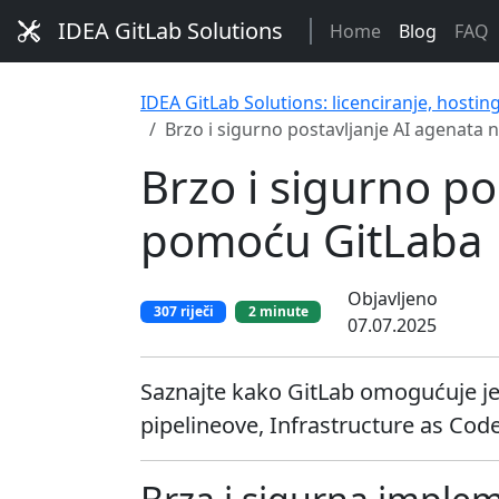
IDEA GitLab Solutions
Home
Blog
FAQ
IDEA GitLab Solutions: licenciranje, hostin
Brzo i sigurno postavljanje AI agenat
Brzo i sigurno p
pomoću GitLaba
Objavljeno
307 riječi
2 minute
07.07.2025
Saznajte kako GitLab omogućuje je
pipelineove, Infrastructure as Code