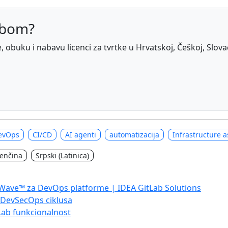
abom?
obuku i nabavu licenci za tvrtke u Hrvatskoj, Češkoj, Slovačko
evOps
CI/CD
AI agenti
automatizacija
Infrastructure 
venčina
Srpski (Latinica)
 Wave™ za DevOps platforme | IDEA GitLab Solutions
i DevSecOps ciklusa
Lab funkcionalnost