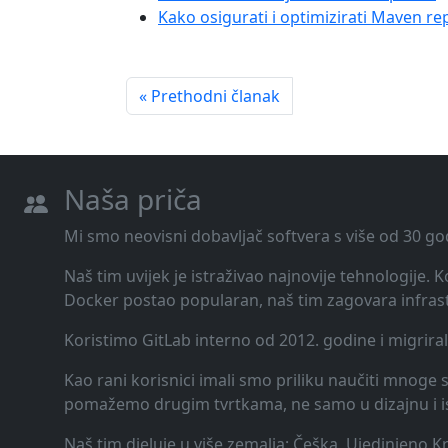
Kako osigurati i optimizirati Maven re
« Prethodni članak
Naša priča
Mi smo neovisni dobavljač softvera s više od 30 go
Naš tim uvijek je istraživao najnovije tehnologije.
Docker postao popularan, naš tim zagovara infrast
Koristimo GitLab interno od 2012. godine i migrira
Kao rani korisnici imali smo priliku naučiti mnoge st
pomažemo drugim tvrtkama, ne samo u dizajnu i ispor
Naš tim djeluje u više zemalja: Češka, Ujedinjeno K