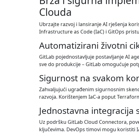
Brza i sigurna imple
Clouda
Ubrzajte razvoj i lansiranje AI rješenja k
Infrastructure as Code (IaC) i GitOps pris
Automatizirani životni c
GitLab pojednostavljuje postavljanje AI age
sve do produkcije – GitLab omogućuje potp
Sigurnost na svakom ko
Zahvaljujući ugrađenim sigurnosnim skenovi
razvoja. Korištenjem IaC-a poput Terraform
Jednostavna integracija
Uz podršku GitLab Cloud Connectora, povez
ključevima. DevOps timovi mogu koristiti 