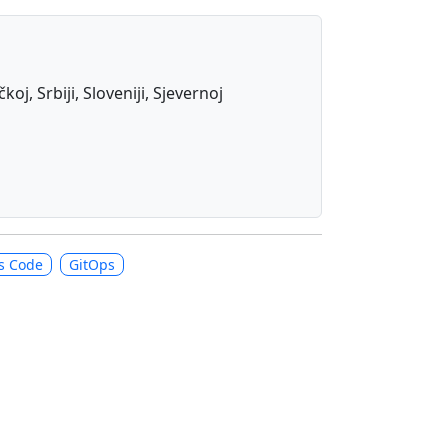
j, Srbiji, Sloveniji, Sjevernoj
as Code
GitOps