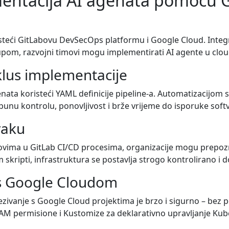
mentacija AI agenata pomoću G
oristeći GitLabovu DevSecOps platformu i Google Cloud. Int
tupom, razvojni timovi mogu implementirati AI agente u cloud
iklus implementacije
nata koristeći YAML definicije pipeline-a. Automatizacijom s
unu kontrolu, ponovljivost i brže vrijeme do isporuke soft
raku
ma u GitLab CI/CD procesima, organizacije mogu prepoznati 
 skripti, infrastruktura se postavlja strogo kontrolirano i
 s Google Cloudom
ivanje s Google Cloud projektima je brzo i sigurno – bez 
IAM permisione i Kustomize za deklarativno upravljanje Kub