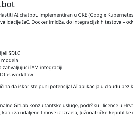
tbot
vlastiti AI chatbot, implementiran u GKE (Google Kubernete
validacije IaC, Docker imidža, do integracijskih testova – od
jeli SDLC
I modela
zahvaljujući IAM integraciji
itOps workflow
na da iskoriste puni potencijal AI aplikacija u cloudu bez k
alne GitLab konzultantske usluge, podršku i licence u Hrvats
 kao i za udaljene timove iz Izraela, Južnoafričke Republike