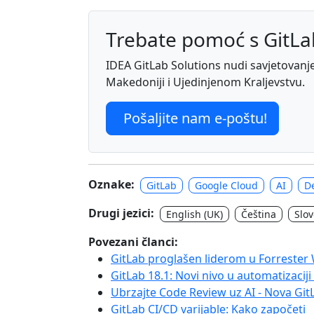
Trebate pomoć s GitL
IDEA GitLab Solutions nudi savjetovanje, 
Makedoniji i Ujedinjenom Kraljevstvu.
Pošaljite nam e-poštu!
Oznake:
GitLab
Google Cloud
AI
D
Drugi jezici:
English (UK)
Čeština
Slo
Povezani članci:
GitLab proglašen liderom u Forrester
GitLab 18.1: Novi nivo u automatizacij
Ubrzajte Code Review uz AI - Nova Git
GitLab CI/CD varijable: Kako započeti