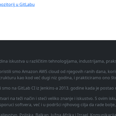
pozitorij u GitLabu
dina iskustva u različitim tehnologijama, industrijama, pra
 Koristili smo Amazon AWS cloud od njegovih ranih dana, koris
rukturu kao kod već dugi niz godina, i prakticiramo ono št
li smo na GitLab CI iz Jenkins-a 2013. godine kada je posta
vari na teži način i steći veliko znanje i iskustvo. S ovim is
uci softvera, već i u podršci njihovog cilja da rade bolje, 
raljevstvo, Poljska, Balkan, Južna Afrika i Izrael. Komunikac