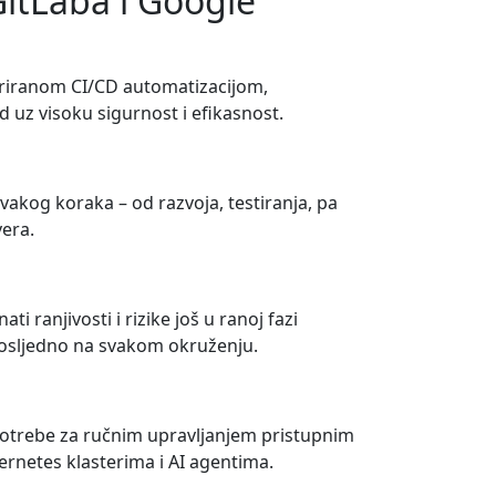
itLaba i Google
egriranom CI/CD automatizacijom,
 uz visoku sigurnost i efikasnost.
vakog koraka – od razvoja, testiranja, pa
vera.
ranjivosti i rizike još u ranoj fazi
 dosljedno na svakom okruženju.
potrebe za ručnim upravljanjem pristupnim
ernetes klasterima i AI agentima.