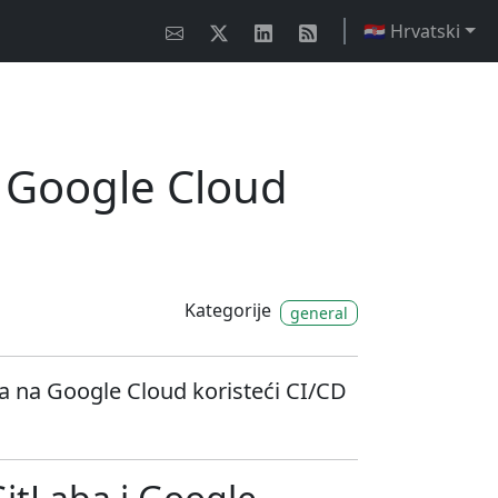
🇭🇷 Hrvatski
a Google Cloud
Kategorije
general
a na Google Cloud koristeći CI/CD