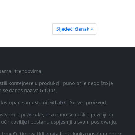
Sljedeći članak »
ksama i trendovima.
tili kontejnere u produkciji puno prije nego što je
o se danas naziva GitOps.
o dostupan samostalni GitLab CI Server proizvod.
kustvom iz prve ruke, brzo smo se našli u poziciji da
učinkovitije i postanu uspješniji u svom poslovanju.
ija između timova i klijenata funkcionira posebno dobro