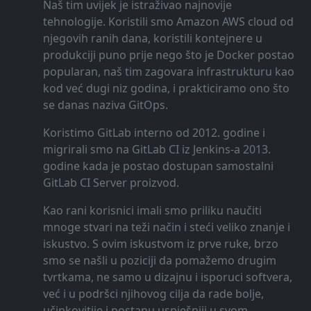
Naš tim uvijek je istraživao najnovije
tehnologije. Koristili smo Amazon AWS cloud od
njegovih ranih dana, koristili kontejnere u
produkciji puno prije nego što je Docker postao
popularan, naš tim zagovara infrastrukturu kao
kod već dugi niz godina, i prakticiramo ono što
se danas naziva GitOps.
Koristimo GitLab interno od 2012. godine i
migrirali smo na GitLab CI iz Jenkins-a 2013.
godine kada je postao dostupan samostalni
GitLab CI Server proizvod.
Kao rani korisnici imali smo priliku naučiti
mnoge stvari na teži način i steći veliko znanje i
iskustvo. S ovim iskustvom iz prve ruke, brzo
smo se našli u poziciji da pomažemo drugim
tvrtkama, ne samo u dizajnu i isporuci softvera,
već i u podršci njihovog cilja da rade bolje,
učinkovitije i postanu uspješniji u svom