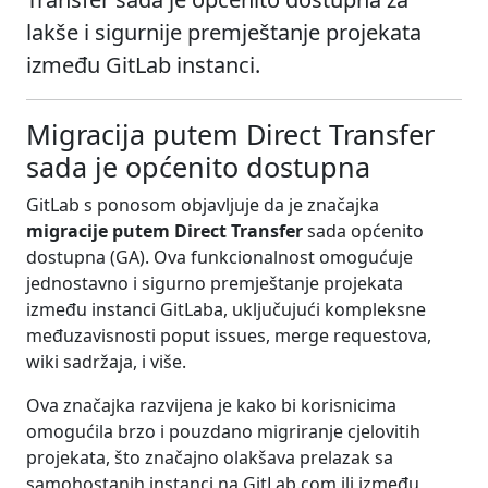
lakše i sigurnije premještanje projekata
između GitLab instanci.
Migracija putem Direct Transfer
sada je općenito dostupna
GitLab s ponosom objavljuje da je značajka
migracije putem Direct Transfer
sada općenito
dostupna (GA). Ova funkcionalnost omogućuje
jednostavno i sigurno premještanje projekata
između instanci GitLaba, uključujući kompleksne
međuzavisnosti poput issues, merge requestova,
wiki sadržaja, i više.
Ova značajka razvijena je kako bi korisnicima
omogućila brzo i pouzdano migriranje cjelovitih
projekata, što značajno olakšava prelazak sa
samohostanih instanci na GitLab.com ili između