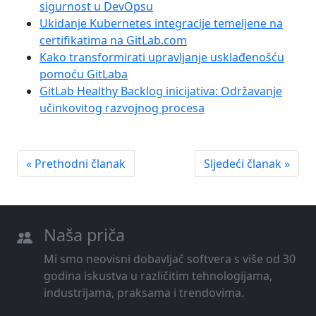
sigurnost u DevOpsu
Ukidanje Kubernetes integracije temeljene na
certifikatima na GitLab.com
Kako transformirati upravljanje usklađenošću
pomoću GitLaba
GitLab Healthy Backlog inicijativa: Održavanje
učinkovitog razvojnog procesa
« Prethodni članak
Sljedeći članak »
Naša priča
Mi smo neovisni dobavljač softvera s više od 30
godina iskustva u različitim tehnologijama,
industrijama, praksama i trendovima.