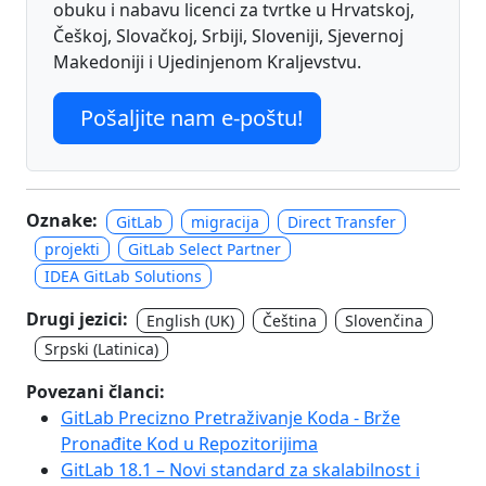
obuku i nabavu licenci za tvrtke u Hrvatskoj,
Češkoj, Slovačkoj, Srbiji, Sloveniji, Sjevernoj
Makedoniji i Ujedinjenom Kraljevstvu.
Pošaljite nam e-poštu!
Oznake:
GitLab
migracija
Direct Transfer
projekti
GitLab Select Partner
IDEA GitLab Solutions
Drugi jezici:
English (UK)
Čeština
Slovenčina
Srpski (Latinica)
Povezani članci:
GitLab Precizno Pretraživanje Koda - Brže
Pronađite Kod u Repozitorijima
GitLab 18.1 – Novi standard za skalabilnost i