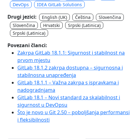
DevOps
IDEA GitLab Solutions
Drugi jezici:
English (UK)
Čeština
Slovenčina
Slovenčina
Hrvatski
Srpski (Latinica)
Srpski (Latinica)
Povezani članci:
Zakrpa GitLab 18.1.1: Sigurnost i stabilnost na
prvom mjestu
GitLab 18.1.2 zakrpa dostupna – sigurnosna i
stabilnosna unapređenja
GitLab 18.1.1 – Važna zakrpa s ispravkama i
nadogradnjama
GitLab 18.1 – Novi standard za skalabilnost i
sigurnost u DevOpsu
Što je novo u Git 2.50 – poboljšanja performansi
i fleksibilnosti