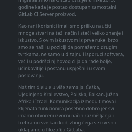
migrirali smo na GitLab CI iz Jenkins-a 2013.
godine kada je postao dostupan samostalni
GitLab CI Server proizvod.
Kao rani korisnici imali smo priliku naučiti
mnoge stvari na teži način i steći veliko znanje i
iskustvo. S ovim iskustvom iz prve ruke, brzo
smo se našli u poziciji da pomažemo drugim
tvrtkama, ne samo u dizajnu i isporuci softvera,
već i u podršci njihovog cilja da rade bolje,
učinkovitije i postanu uspješniji u svom
poslovanju.
Naš tim djeluje u više zemalja: Češka,
Ujedinjeno Kraljevstvo, Poljska, Balkan, Južna
Afrika i Izrael. Komunikacija između timova i
klijenata funkcionira posebno dobro jer svi
imamo otvoreni izvorni način razmišljanja i
tretiramo sve kao kod, zbog čega se izvrsno
uklapamo u filozofiju GitLaba.