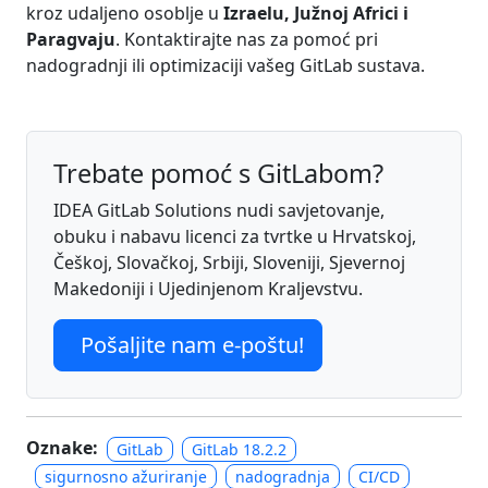
kroz udaljeno osoblje u
Izraelu, Južnoj Africi i
Paragvaju
. Kontaktirajte nas za pomoć pri
nadogradnji ili optimizaciji vašeg GitLab sustava.
Trebate pomoć s GitLabom?
IDEA GitLab Solutions nudi savjetovanje,
obuku i nabavu licenci za tvrtke u Hrvatskoj,
Češkoj, Slovačkoj, Srbiji, Sloveniji, Sjevernoj
Makedoniji i Ujedinjenom Kraljevstvu.
Pošaljite nam e-poštu!
Oznake:
GitLab
GitLab 18.2.2
sigurnosno ažuriranje
nadogradnja
CI/CD