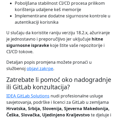
Poboljšana stabilnost CI/CD procesa prilikom
korištenja udaljene keš memorije
Implementirane dodatne sigurnosne kontrole u
autentikaciji korisnika
U slučaju da koristite raniju verziju 18.2.x, ažuriranje
je jednostavno i preporučljivo jer uključuje
hitne
sigurnosne ispravke
koje štite vaše repozitorije i
CI/CD tokove.
Detaljan popis promjena možete pronaći u
službenoj
objavi zakrpe
.
Zatrebate li pomoć oko nadogradnje
ili GitLab konzultacija?
IDEA GitLab Solutions
nudi profesionalne usluge
savjetovanja, podrške i licenci za GitLab u zemljama
Hrvatska, Srbija, Slovenija, Sjeverna Makedonija,
Češka, Slovačka, Ujedinjeno Kraljevstvo
te djeluje i