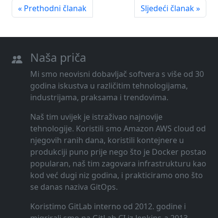
« Prethodni članak
Sljedeći članak »
Naša priča
Mi smo neovisni dobavljač softvera s više od 30
godina iskustva u različitim tehnologijama,
industrijama, praksama i trendovima.
Naš tim uvijek je istraživao najnovije
tehnologije. Koristili smo Amazon AWS cloud od
njegovih ranih dana, koristili kontejnere u
produkciji puno prije nego što je Docker postao
popularan, naš tim zagovara infrastrukturu kao
kod već dugi niz godina, i prakticiramo ono što
se danas naziva GitOps.
Koristimo GitLab interno od 2012. godine i