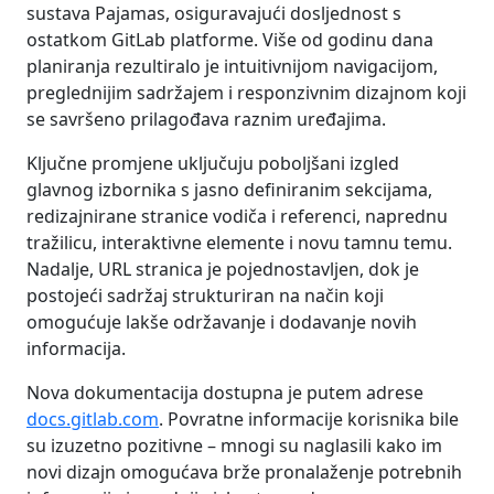
sustava Pajamas, osiguravajući dosljednost s
ostatkom GitLab platforme. Više od godinu dana
planiranja rezultiralo je intuitivnijom navigacijom,
preglednijim sadržajem i responzivnim dizajnom koji
se savršeno prilagođava raznim uređajima.
Ključne promjene uključuju poboljšani izgled
glavnog izbornika s jasno definiranim sekcijama,
redizajnirane stranice vodiča i referenci, naprednu
tražilicu, interaktivne elemente i novu tamnu temu.
Nadalje, URL stranica je pojednostavljen, dok je
postojeći sadržaj strukturiran na način koji
omogućuje lakše održavanje i dodavanje novih
informacija.
Nova dokumentacija dostupna je putem adrese
docs.gitlab.com
. Povratne informacije korisnika bile
su izuzetno pozitivne – mnogi su naglasili kako im
novi dizajn omogućava brže pronalaženje potrebnih