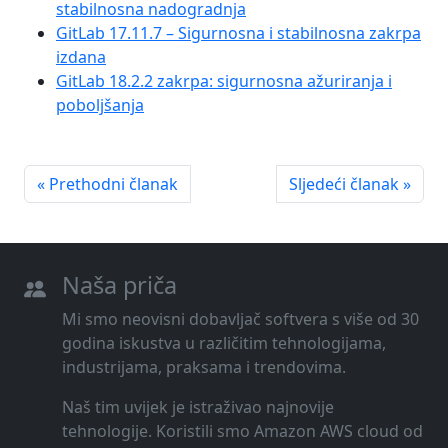
stabilnosna nadogradnja
GitLab 17.11.7 – Sigurnosna i stabilnosna zakrpa
izdana
GitLab 18.2.2 zakrpa: sigurnosna ažuriranja i
poboljšanja
« Prethodni članak
Sljedeći članak »
Naša priča
Mi smo neovisni dobavljač softvera s više od 30
godina iskustva u različitim tehnologijama,
industrijama, praksama i trendovima.
Naš tim uvijek je istraživao najnovije
tehnologije. Koristili smo Amazon AWS cloud od