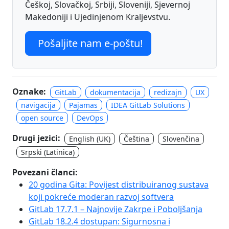
Češkoj, Slovačkoj, Srbiji, Sloveniji, Sjevernoj
Makedoniji i Ujedinjenom Kraljevstvu.
Pošaljite nam e-poštu!
Oznake:
GitLab
dokumentacija
redizajn
UX
navigacija
Pajamas
IDEA GitLab Solutions
open source
DevOps
Drugi jezici:
English (UK)
Čeština
Slovenčina
Srpski (Latinica)
Povezani članci:
20 godina Gita: Povijest distribuiranog sustava
koji pokreće moderan razvoj softvera
GitLab 17.7.1 – Najnovije Zakrpe i Poboljšanja
GitLab 18.2.4 dostupan: Sigurnosna i