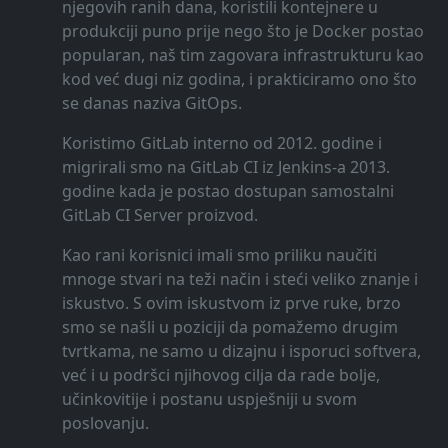
njegovih ranih dana, koristili kontejnere u
produkciji puno prije nego što je Docker postao
popularan, naš tim zagovara infrastrukturu kao
kod već dugi niz godina, i prakticiramo ono što
se danas naziva GitOps.
Koristimo GitLab interno od 2012. godine i
migrirali smo na GitLab CI iz Jenkins-a 2013.
godine kada je postao dostupan samostalni
GitLab CI Server proizvod.
Kao rani korisnici imali smo priliku naučiti
mnoge stvari na teži način i steći veliko znanje i
iskustvo. S ovim iskustvom iz prve ruke, brzo
smo se našli u poziciji da pomažemo drugim
tvrtkama, ne samo u dizajnu i isporuci softvera,
već i u podršci njihovog cilja da rade bolje,
učinkovitije i postanu uspješniji u svom
poslovanju.