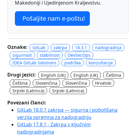
Makedoniji i Ujedinjenom Kraljevstvu.
Pošaljite nam e-poštu!
Oznake:
GitLab
zakrpa
18.3.1
nadogradnja
sigurnost
stabilnost
DevSecOps
IDEA GitLab Solutions
podrška
konzultacije
Drugi jezici:
English (UK)
English (UK)
Čeština
Čeština
Slovenčina
Slovenčina
Hrvatski
Srpski (Latinica)
Srpski (Latinica)
Povezani članci:
GitLab 18.0.1 zakrpa — sigurna i poboljšana
verzija spremna za nadogradnju
GitLab 17.8.1 - Zakrpa s ključnim
nadogradnjama