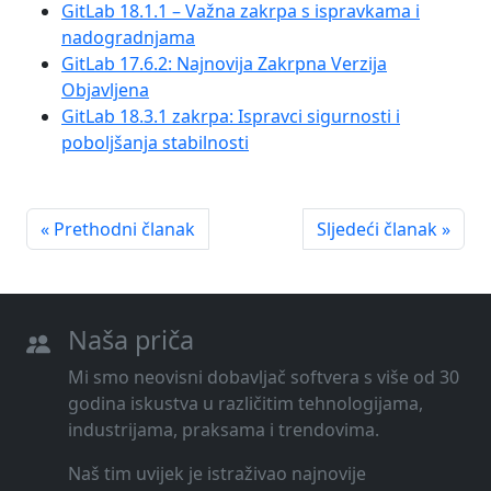
GitLab 18.1.1 – Važna zakrpa s ispravkama i
nadogradnjama
GitLab 17.6.2: Najnovija Zakrpna Verzija
Objavljena
GitLab 18.3.1 zakrpa: Ispravci sigurnosti i
poboljšanja stabilnosti
« Prethodni članak
Sljedeći članak »
Naša priča
Mi smo neovisni dobavljač softvera s više od 30
godina iskustva u različitim tehnologijama,
industrijama, praksama i trendovima.
Naš tim uvijek je istraživao najnovije