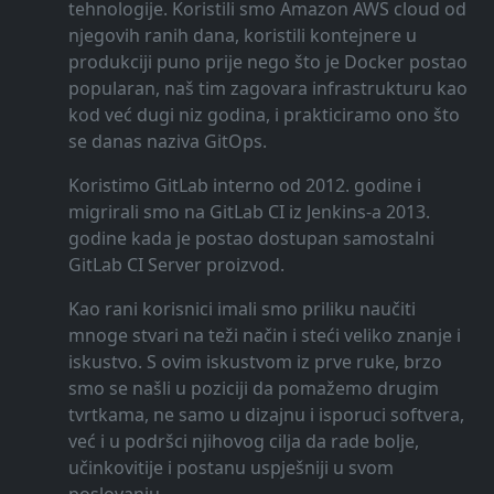
tehnologije. Koristili smo Amazon AWS cloud od
njegovih ranih dana, koristili kontejnere u
produkciji puno prije nego što je Docker postao
popularan, naš tim zagovara infrastrukturu kao
kod već dugi niz godina, i prakticiramo ono što
se danas naziva GitOps.
Koristimo GitLab interno od 2012. godine i
migrirali smo na GitLab CI iz Jenkins-a 2013.
godine kada je postao dostupan samostalni
GitLab CI Server proizvod.
Kao rani korisnici imali smo priliku naučiti
mnoge stvari na teži način i steći veliko znanje i
iskustvo. S ovim iskustvom iz prve ruke, brzo
smo se našli u poziciji da pomažemo drugim
tvrtkama, ne samo u dizajnu i isporuci softvera,
već i u podršci njihovog cilja da rade bolje,
učinkovitije i postanu uspješniji u svom