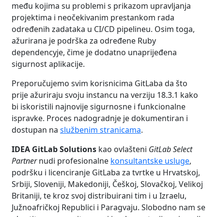
među kojima su problemi s prikazom upravljanja
projektima i neočekivanim prestankom rada
određenih zadataka u CI/CD pipelineu. Osim toga,
ažurirana je podrška za određene Ruby
dependencyje, čime je dodatno unaprijeđena
sigurnost aplikacije.
Preporučujemo svim korisnicima GitLaba da što
prije ažuriraju svoju instancu na verziju 18.3.1 kako
bi iskoristili najnovije sigurnosne i funkcionalne
ispravke. Proces nadogradnje je dokumentiran i
dostupan na
službenim stranicama
.
IDEA GitLab Solutions
kao ovlašteni
GitLab Select
Partner
nudi profesionalne
konsultantske usluge
,
podršku i licenciranje GitLaba za tvrtke u Hrvatskoj,
Srbiji, Sloveniji, Makedoniji, Češkoj, Slovačkoj, Velikoj
Britaniji, te kroz svoj distribuirani tim i u Izraelu,
Južnoafričkoj Republici i Paragvaju. Slobodno nam se